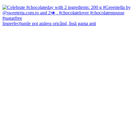
Imperfecțiunile pot apărea oricând, însă gama anti