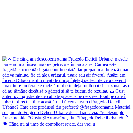
🍽️ Când nu ai timp de complicat rețete, dar vrei u