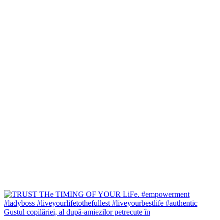
Gustul copilăriei, al după-amiezilor petrecute în