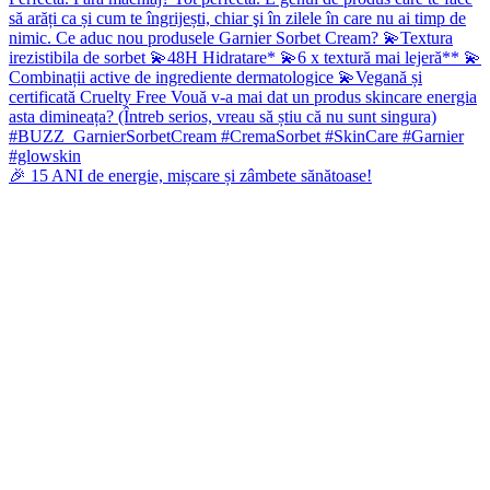
🎉 15 ANI de energie, mișcare și zâmbete sănătoase!