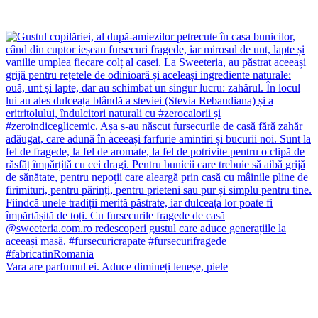
Vara are parfumul ei. Aduce dimineți leneșe, piele