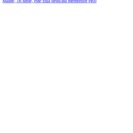
Mâine, 16 iunie, este ziua dedicată membrilor #Ro