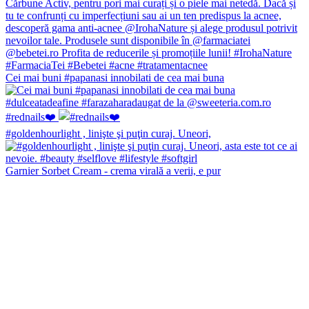
Cei mai buni #papanasi innobilati de cea mai buna
#rednails❤️
#goldenhourlight , linişte şi puţin curaj. Uneori,
Garnier Sorbet Cream - crema virală a verii, e pur