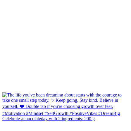
Celebrate #chocolateday with 2 ingredients: 200 g