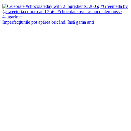
Imperfecțiunile pot apărea oricând, însă gama anti