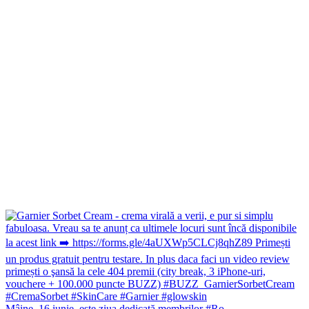
Mâine, 16 iunie, este ziua dedicată membrilor #Ro