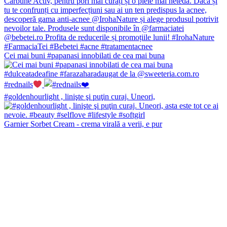
Cei mai buni #papanasi innobilati de cea mai buna
#rednails
#goldenhourlight , linişte şi puţin curaj. Uneori,
Garnier Sorbet Cream - crema virală a verii, e pur