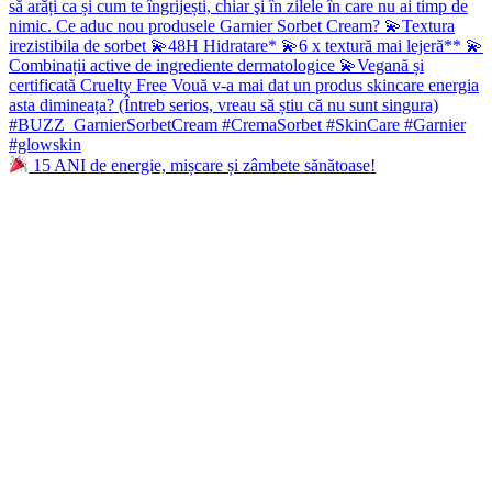
15 ANI de energie, mișcare și zâmbete sănătoase!