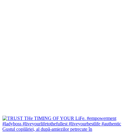
Gustul copilăriei, al după-amiezilor petrecute în