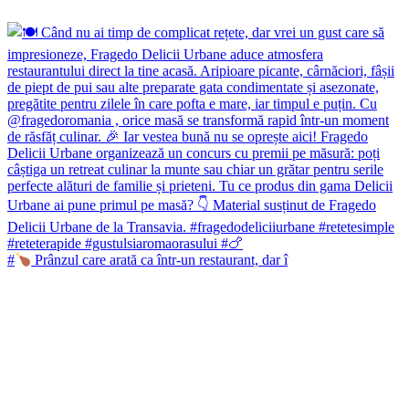
#
Prânzul care arată ca într-un restaurant, dar î