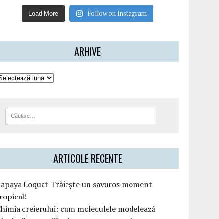
Follow on Instagram
Load More
ARHIVE
ARTICOLE RECENTE
Papaya Loquat Trăiește un savuros moment
ropical!
himia creierului: cum moleculele modelează