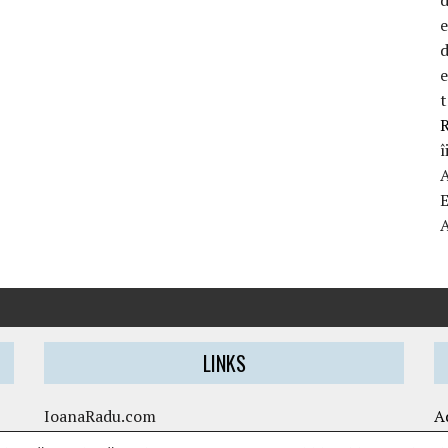
d
t
R
î
LINKS
IoanaRadu.com
A
caietul-cristinei.ro