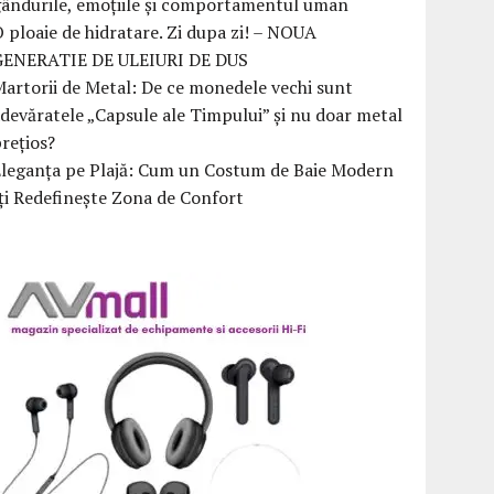
ândurile, emoțiile și comportamentul uman
 ploaie de hidratare. Zi dupa zi! – NOUA
GENERATIE DE ULEIURI DE DUS
artorii de Metal: De ce monedele vechi sunt
devăratele „Capsule ale Timpului” și nu doar metal
rețios?
Eleganța pe Plajă: Cum un Costum de Baie Modern
ți Redefinește Zona de Confort