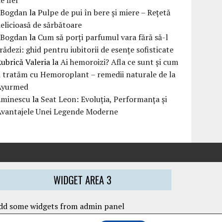
eBogdan
la
Pulpe de pui în bere și miere – Rețetă
elicioasă de sărbătoare
eBogdan
la
Cum să porți parfumul vara fără să-l
rădezi: ghid pentru iubitorii de esențe sofisticate
ubrică Valeria
la
Ai hemoroizi? Afla ce sunt și cum
i tratăm cu Hemoroplant – remedii naturale de la
Ayurmed
Eminescu
la
Seat Leon: Evoluția, Performanța și
Avantajele Unei Legende Moderne
WIDGET AREA 3
dd some widgets from admin panel