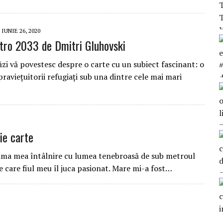
IUNIE 26, 2020
tro 2033 de Dmitri Gluhovski
zi vă povestesc despre o carte cu un subiect fascinant: o
raviețuitorii refugiați sub una dintre cele mai mari
ie carte
rima mea întâlnire cu lumea tenebroasă de sub metroul
 care fiul meu îl juca pasionat. Mare mi-a fost…