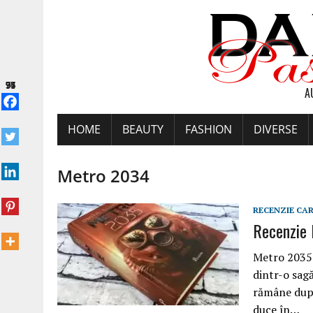
74
95
97
A
HOME
BEAUTY
FASHION
DIVERSE
Metro 2034
RECENZIE CA
Recenzie 
Metro 2035 
dintr-o sagă
rămâne după
duce în…