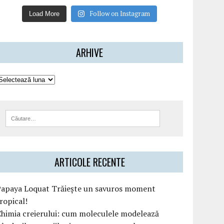
Follow on Instagram
Load More
ARHIVE
ARTICOLE RECENTE
Papaya Loquat Trăiește un savuros moment
ropical!
himia creierului: cum moleculele modelează