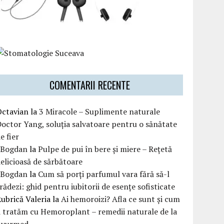
COMENTARII RECENTE
Octavian
la
3 Miracole – Suplimente naturale
octor Yang, soluția salvatoare pentru o sănătate
e fier
eBogdan
la
Pulpe de pui în bere și miere – Rețetă
elicioasă de sărbătoare
eBogdan
la
Cum să porți parfumul vara fără să-l
rădezi: ghid pentru iubitorii de esențe sofisticate
ubrică Valeria
la
Ai hemoroizi? Afla ce sunt și cum
i tratăm cu Hemoroplant – remedii naturale de la
Ayurmed