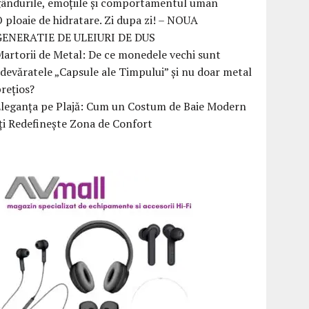
ândurile, emoțiile și comportamentul uman
 ploaie de hidratare. Zi dupa zi! – NOUA
GENERATIE DE ULEIURI DE DUS
artorii de Metal: De ce monedele vechi sunt
devăratele „Capsule ale Timpului” și nu doar metal
rețios?
Eleganța pe Plajă: Cum un Costum de Baie Modern
ți Redefinește Zona de Confort