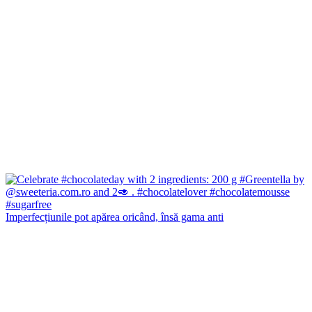
Imperfecțiunile pot apărea oricând, însă gama anti