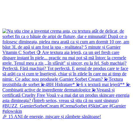
🎉 15 ANI de energie, mișcare și zâmbete sănătoase!