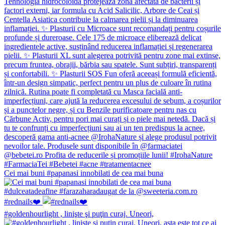
Cei mai buni #papanasi innobilati de cea mai buna
#rednails❤️
#goldenhourlight , linişte şi puţin curaj. Uneori,