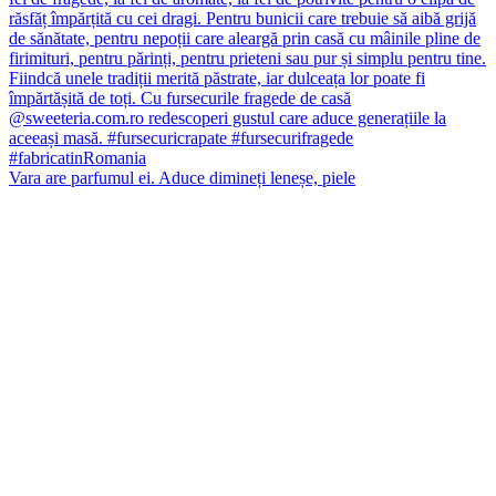
Vara are parfumul ei. Aduce dimineți leneșe, piele