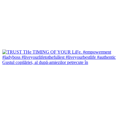
Gustul copilăriei, al după-amiezilor petrecute în