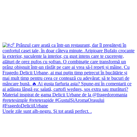
Unele zile sunt alb-negru. Şi tot arată perfect. .