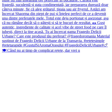
🍽️ Când nu ai timp de complicat rețete, dar vrei u