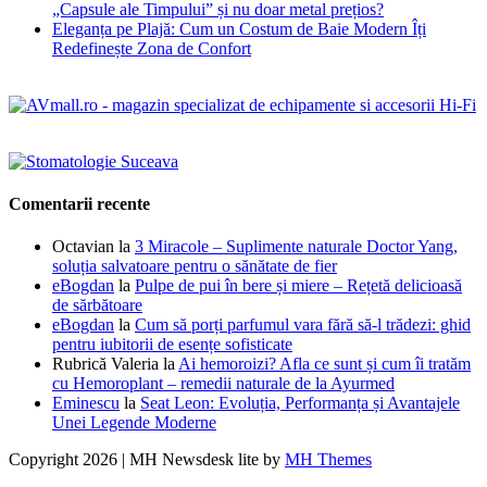
„Capsule ale Timpului” și nu doar metal prețios?
Eleganța pe Plajă: Cum un Costum de Baie Modern Îți
Redefinește Zona de Confort
Comentarii recente
Octavian
la
3 Miracole – Suplimente naturale Doctor Yang,
soluția salvatoare pentru o sănătate de fier
eBogdan
la
Pulpe de pui în bere și miere – Rețetă delicioasă
de sărbătoare
eBogdan
la
Cum să porți parfumul vara fără să-l trădezi: ghid
pentru iubitorii de esențe sofisticate
Rubrică Valeria
la
Ai hemoroizi? Afla ce sunt și cum îi tratăm
cu Hemoroplant – remedii naturale de la Ayurmed
Eminescu
la
Seat Leon: Evoluția, Performanța și Avantajele
Unei Legende Moderne
Copyright 2026 | MH Newsdesk lite by
MH Themes