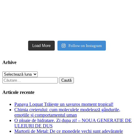
Load More
Follow on Instagram
Arhive
Arhive
Caută
după:
Articole recente
Papaya Loquat Trăiește un savuros moment tropical!
Chimia creierului: cum moleculele modelează gândurile,
emoțiile și comportamentul uman
O ploaie de hidratare. Zi dupa zi! – NOUA GENERATIE DE
ULEIURI DE DUS
Martorii de Metal: De ce monedele vechi sunt adevăratele