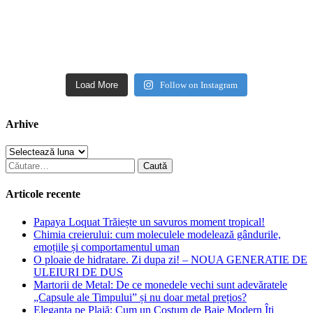
Load More
Follow on Instagram
Arhive
Arhive
Caută
după:
Articole recente
Papaya Loquat Trăiește un savuros moment tropical!
Chimia creierului: cum moleculele modelează gândurile,
emoțiile și comportamentul uman
O ploaie de hidratare. Zi dupa zi! – NOUA GENERATIE DE
ULEIURI DE DUS
Martorii de Metal: De ce monedele vechi sunt adevăratele
„Capsule ale Timpului” și nu doar metal prețios?
Eleganța pe Plajă: Cum un Costum de Baie Modern Îți