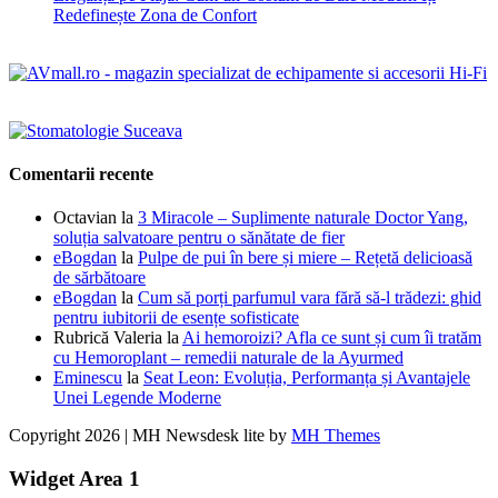
Redefinește Zona de Confort
Comentarii recente
Octavian
la
3 Miracole – Suplimente naturale Doctor Yang,
soluția salvatoare pentru o sănătate de fier
eBogdan
la
Pulpe de pui în bere și miere – Rețetă delicioasă
de sărbătoare
eBogdan
la
Cum să porți parfumul vara fără să-l trădezi: ghid
pentru iubitorii de esențe sofisticate
Rubrică Valeria
la
Ai hemoroizi? Afla ce sunt și cum îi tratăm
cu Hemoroplant – remedii naturale de la Ayurmed
Eminescu
la
Seat Leon: Evoluția, Performanța și Avantajele
Unei Legende Moderne
Copyright 2026 | MH Newsdesk lite by
MH Themes
Widget Area 1