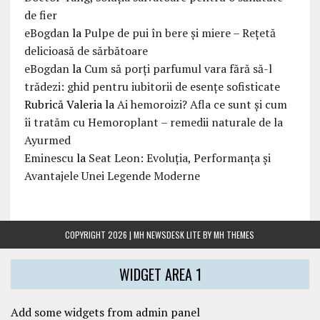
de fier
eBogdan
la
Pulpe de pui în bere și miere – Rețetă
delicioasă de sărbătoare
eBogdan
la
Cum să porți parfumul vara fără să-l
trădezi: ghid pentru iubitorii de esențe sofisticate
Rubrică Valeria
la
Ai hemoroizi? Afla ce sunt și cum
îi tratăm cu Hemoroplant – remedii naturale de la
Ayurmed
Eminescu
la
Seat Leon: Evoluția, Performanța și
Avantajele Unei Legende Moderne
COPYRIGHT 2026 | MH NEWSDESK LITE BY
MH THEMES
WIDGET AREA 1
Add some widgets from admin panel