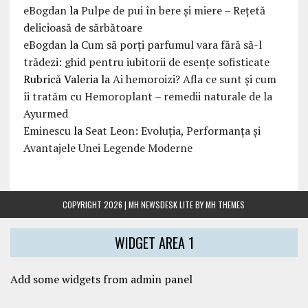
eBogdan
la
Pulpe de pui în bere și miere – Rețetă
delicioasă de sărbătoare
eBogdan
la
Cum să porți parfumul vara fără să-l
trădezi: ghid pentru iubitorii de esențe sofisticate
Rubrică Valeria
la
Ai hemoroizi? Afla ce sunt și cum
îi tratăm cu Hemoroplant – remedii naturale de la
Ayurmed
Eminescu
la
Seat Leon: Evoluția, Performanța și
Avantajele Unei Legende Moderne
COPYRIGHT 2026 | MH NEWSDESK LITE BY
MH THEMES
WIDGET AREA 1
Add some widgets from admin panel