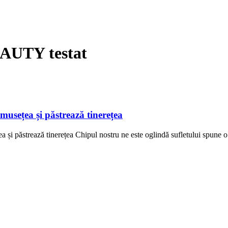
EAUTY testat
sețea și păstrează tinerețea
ăstrează tinerețea Chipul nostru ne este oglindă sufletului spune o v