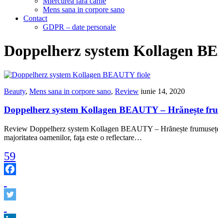
Miercurea fara carne
Mens sana in corpore sano
Contact
GDPR – date personale
Doppelherz system Kollagen B
Beauty
,
Mens sana in corpore sano
,
Review
iunie 14, 2020
Doppelherz system Kollagen BEAUTY – Hrănește frumu
Review Doppelherz system Kollagen BEAUTY – Hrănește frumusețea și p
majoritatea oamenilor, faţa este o reflectare…
59