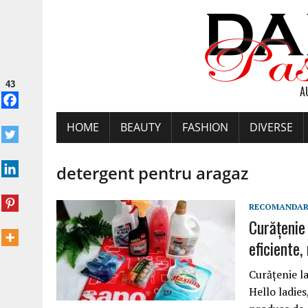
43
A
HOME
BEAUTY
FASHION
DIVERSE
detergent pentru aragaz
RECOMANDAR
Curățenie
eficiente,
Curățenie l
Hello ladies