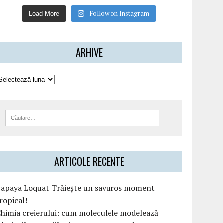
Follow on Instagram
Load More
ARHIVE
ARTICOLE RECENTE
Papaya Loquat Trăiește un savuros moment
ropical!
himia creierului: cum moleculele modelează