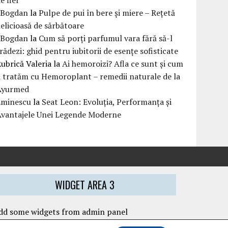
eBogdan
la
Pulpe de pui în bere și miere – Rețetă
elicioasă de sărbătoare
eBogdan
la
Cum să porți parfumul vara fără să-l
rădezi: ghid pentru iubitorii de esențe sofisticate
ubrică Valeria
la
Ai hemoroizi? Afla ce sunt și cum
i tratăm cu Hemoroplant – remedii naturale de la
Ayurmed
Eminescu
la
Seat Leon: Evoluția, Performanța și
Avantajele Unei Legende Moderne
WIDGET AREA 3
dd some widgets from admin panel