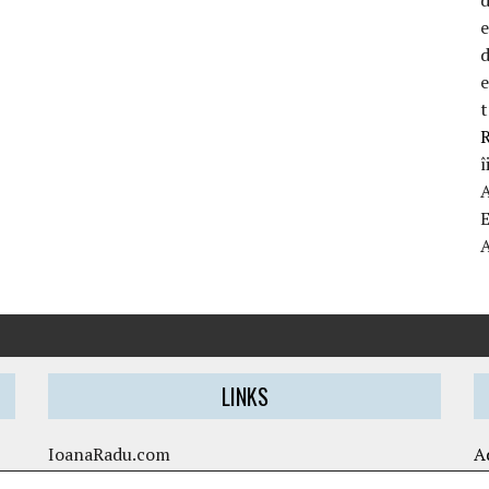
d
t
R
î
LINKS
IoanaRadu.com
A
caietul-cristinei.ro