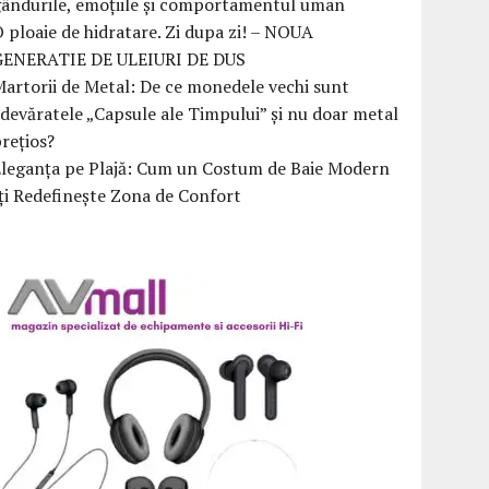
ândurile, emoțiile și comportamentul uman
 ploaie de hidratare. Zi dupa zi! – NOUA
GENERATIE DE ULEIURI DE DUS
artorii de Metal: De ce monedele vechi sunt
devăratele „Capsule ale Timpului” și nu doar metal
rețios?
Eleganța pe Plajă: Cum un Costum de Baie Modern
ți Redefinește Zona de Confort