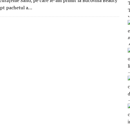
curățenie Sano, pe care le-am primit la Bucovina Beauty
apt pachetul a…