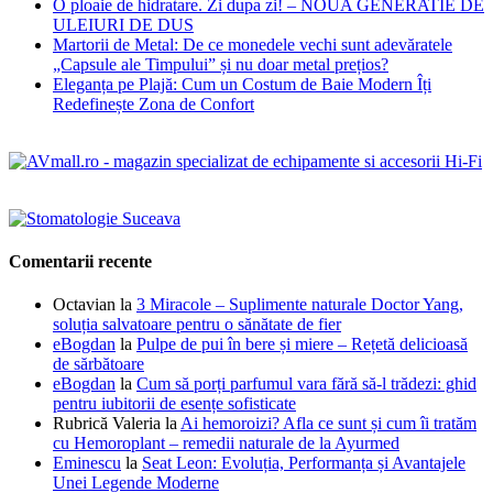
O ploaie de hidratare. Zi dupa zi! – NOUA GENERATIE DE
ULEIURI DE DUS
Martorii de Metal: De ce monedele vechi sunt adevăratele
„Capsule ale Timpului” și nu doar metal prețios?
Eleganța pe Plajă: Cum un Costum de Baie Modern Îți
Redefinește Zona de Confort
Comentarii recente
Octavian
la
3 Miracole – Suplimente naturale Doctor Yang,
soluția salvatoare pentru o sănătate de fier
eBogdan
la
Pulpe de pui în bere și miere – Rețetă delicioasă
de sărbătoare
eBogdan
la
Cum să porți parfumul vara fără să-l trădezi: ghid
pentru iubitorii de esențe sofisticate
Rubrică Valeria
la
Ai hemoroizi? Afla ce sunt și cum îi tratăm
cu Hemoroplant – remedii naturale de la Ayurmed
Eminescu
la
Seat Leon: Evoluția, Performanța și Avantajele
Unei Legende Moderne