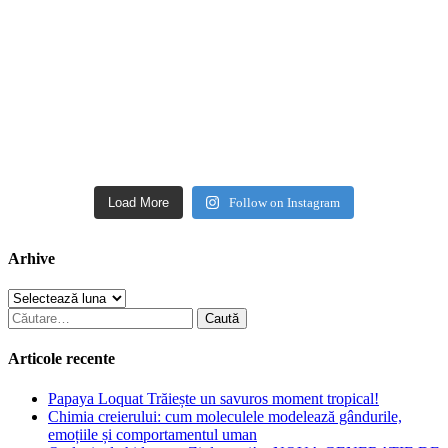
Load More
Follow on Instagram
Arhive
Arhive
Caută
după:
Articole recente
Papaya Loquat Trăiește un savuros moment tropical!
Chimia creierului: cum moleculele modelează gândurile,
emoțiile și comportamentul uman