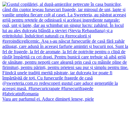
Vara are parfumul ei. Aduce dimineți leneșe, piele