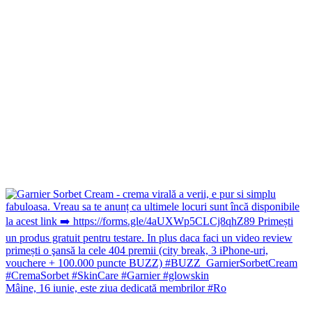
Mâine, 16 iunie, este ziua dedicată membrilor #Ro