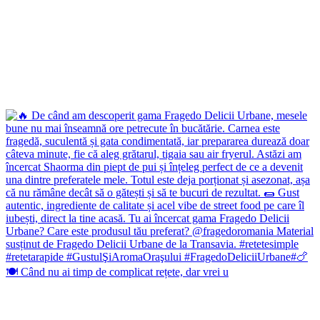
🍽️ Când nu ai timp de complicat rețete, dar vrei u