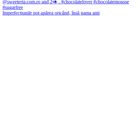
Imperfecțiunile pot apărea oricând, însă gama anti