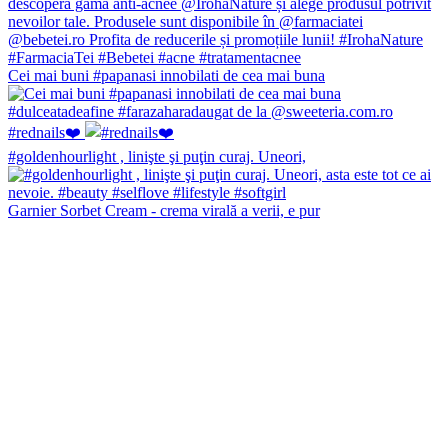
Cei mai buni #papanasi innobilati de cea mai buna
#rednails❤️
#goldenhourlight , linişte şi puţin curaj. Uneori,
Garnier Sorbet Cream - crema virală a verii, e pur