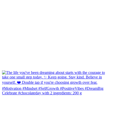
Celebrate #chocolateday with 2 ingredients: 200 g