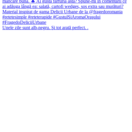
Unele zile sunt alb-negru. Şi tot arată perfect. .