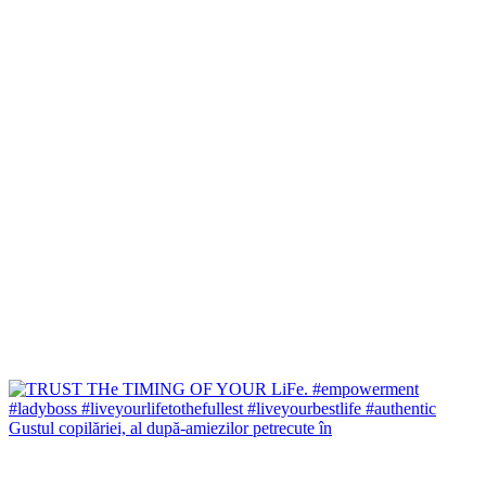
Gustul copilăriei, al după-amiezilor petrecute în