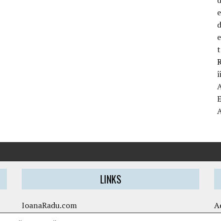
d
t
R
î
LINKS
IoanaRadu.com
A
caietul-cristinei.ro