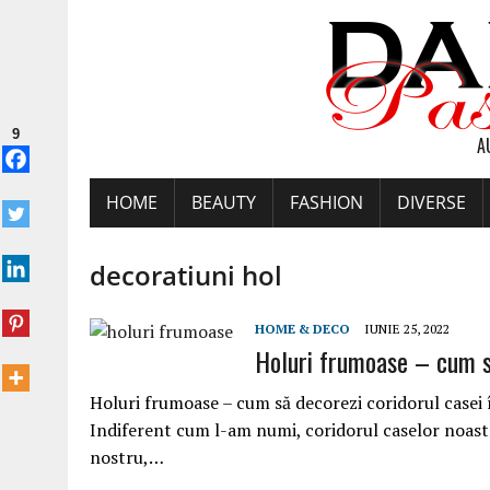
9
A
HOME
BEAUTY
FASHION
DIVERSE
decoratiuni hol
HOME & DECO
IUNIE 25, 2022
Holuri frumoase – cum să
Holuri frumoase – cum să decorezi coridorul casei 
Indiferent cum l-am numi, coridorul caselor noastr
nostru,…