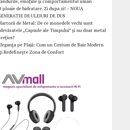
ândurile, emoțiile și comportamentul uman
 ploaie de hidratare. Zi dupa zi! – NOUA
GENERATIE DE ULEIURI DE DUS
artorii de Metal: De ce monedele vechi sunt
devăratele „Capsule ale Timpului” și nu doar metal
rețios?
Eleganța pe Plajă: Cum un Costum de Baie Modern
ți Redefinește Zona de Confort