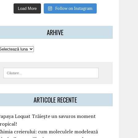
Follow on Instagram
Load More
ARHIVE
ARTICOLE RECENTE
Papaya Loquat Trăiește un savuros moment
ropical!
himia creierului: cum moleculele modelează