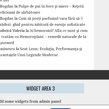
eBogdan
la
Pulpe de pui în bere și miere – Rețetă
elicioasă de sărbătoare
eBogdan
la
Cum să porți parfumul vara fără să-l
rădezi: ghid pentru iubitorii de esențe sofisticate
ubrică Valeria
la
Ai hemoroizi? Afla ce sunt și cum
i tratăm cu Hemoroplant – remedii naturale de la
Ayurmed
Eminescu
la
Seat Leon: Evoluția, Performanța și
Avantajele Unei Legende Moderne
WIDGET AREA 3
dd some widgets from admin panel