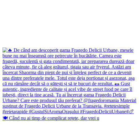
🍽️ Când nu ai timp de complicat rețete, dar vrei u