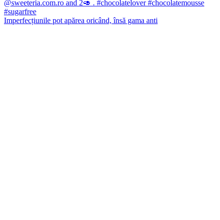
Imperfecțiunile pot apărea oricând, însă gama anti