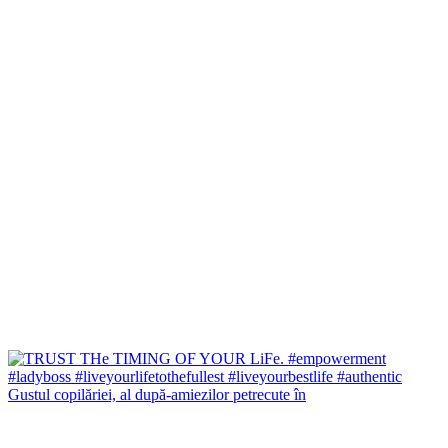
Gustul copilăriei, al după-amiezilor petrecute în