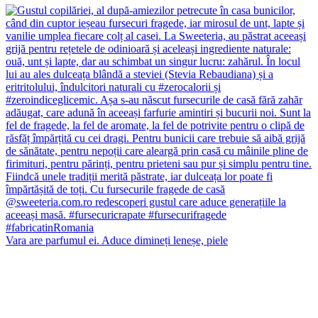
Vara are parfumul ei. Aduce dimineți leneșe, piele