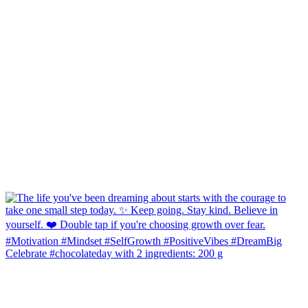
Celebrate #chocolateday with 2 ingredients: 200 g