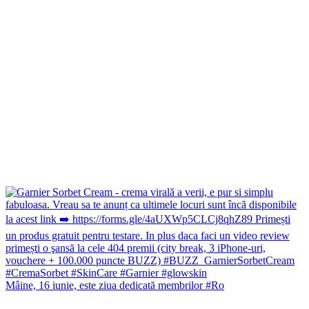
Mâine, 16 iunie, este ziua dedicată membrilor #Ro