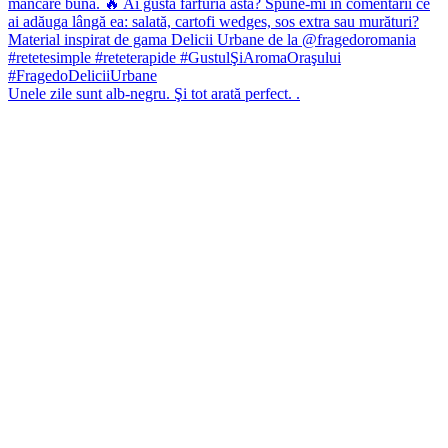
Unele zile sunt alb-negru. Şi tot arată perfect. .