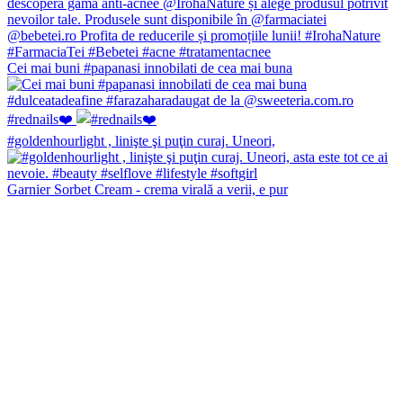
Cei mai buni #papanasi innobilati de cea mai buna
#rednails❤️
#goldenhourlight , linişte şi puţin curaj. Uneori,
Garnier Sorbet Cream - crema virală a verii, e pur