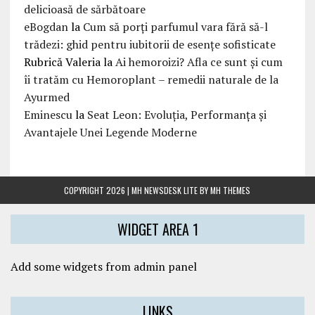
delicioasă de sărbătoare
eBogdan
la
Cum să porți parfumul vara fără să-l
trădezi: ghid pentru iubitorii de esențe sofisticate
Rubrică Valeria
la
Ai hemoroizi? Afla ce sunt și cum
îi tratăm cu Hemoroplant – remedii naturale de la
Ayurmed
Eminescu
la
Seat Leon: Evoluția, Performanța și
Avantajele Unei Legende Moderne
COPYRIGHT 2026 | MH NEWSDESK LITE BY
MH THEMES
WIDGET AREA 1
Add some widgets from admin panel
LINKS