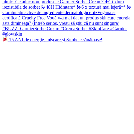
15 ANI de energie, mișcare și zâmbete sănătoase!