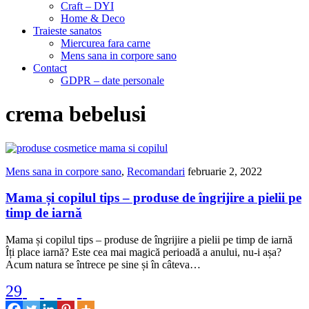
Craft – DYI
Home & Deco
Traieste sanatos
Miercurea fara carne
Mens sana in corpore sano
Contact
GDPR – date personale
crema bebelusi
Mens sana in corpore sano
,
Recomandari
februarie 2, 2022
Mama și copilul tips – produse de îngrijire a pielii pe
timp de iarnă
Mama și copilul tips – produse de îngrijire a pielii pe timp de iarnă
Îți place iarnă? Este cea mai magică perioadă a anului, nu-i așa?
Acum natura se întrece pe sine și în câteva…
29