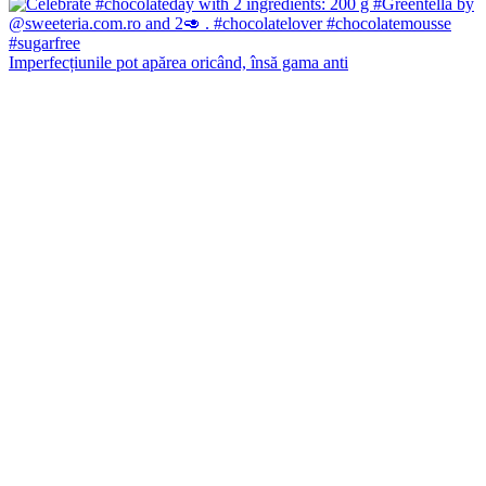
Imperfecțiunile pot apărea oricând, însă gama anti