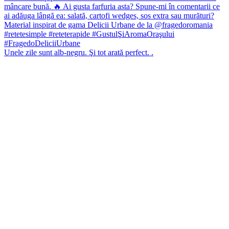
Unele zile sunt alb-negru. Şi tot arată perfect. .