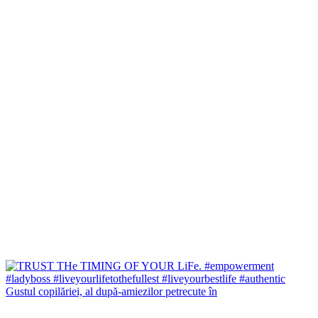
Gustul copilăriei, al după-amiezilor petrecute în