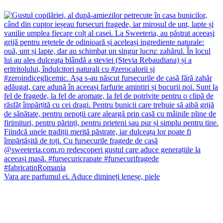
Vara are parfumul ei. Aduce dimineți leneșe, piele