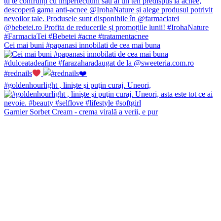
Cei mai buni #papanasi innobilati de cea mai buna
#rednails
#goldenhourlight , linişte şi puţin curaj. Uneori,
Garnier Sorbet Cream - crema virală a verii, e pur