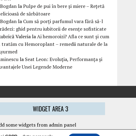
eBogdan
la
Pulpe de pui în bere și miere – Rețetă
elicioasă de sărbătoare
eBogdan
la
Cum să porți parfumul vara fără să-l
rădezi: ghid pentru iubitorii de esențe sofisticate
ubrică Valeria
la
Ai hemoroizi? Afla ce sunt și cum
i tratăm cu Hemoroplant – remedii naturale de la
Ayurmed
Eminescu
la
Seat Leon: Evoluția, Performanța și
Avantajele Unei Legende Moderne
WIDGET AREA 3
dd some widgets from admin panel