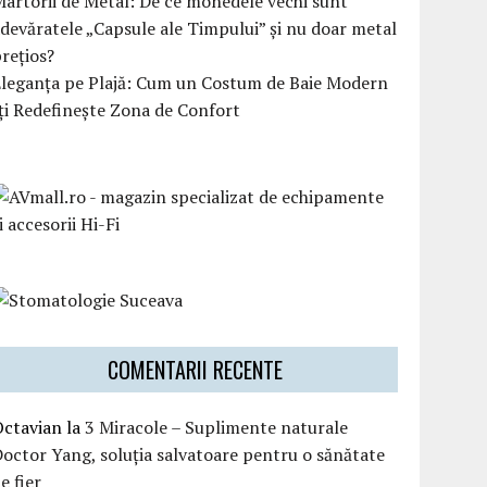
artorii de Metal: De ce monedele vechi sunt
devăratele „Capsule ale Timpului” și nu doar metal
rețios?
Eleganța pe Plajă: Cum un Costum de Baie Modern
ți Redefinește Zona de Confort
COMENTARII RECENTE
Octavian
la
3 Miracole – Suplimente naturale
octor Yang, soluția salvatoare pentru o sănătate
e fier