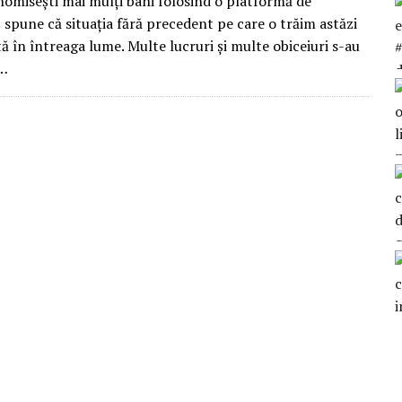
omisești mai mulţi bani folosind o platformă de
 spune că situația fără precedent pe care o trăim astăzi
ă în întreaga lume. Multe lucruri și multe obiceiuri s-au
i…