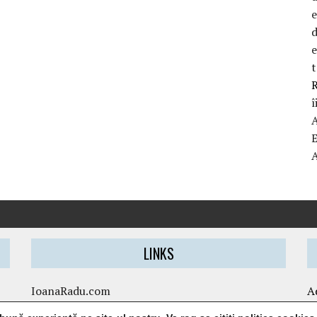
d
t
R
î
LINKS
IoanaRadu.com
A
caietul-cristinei.ro