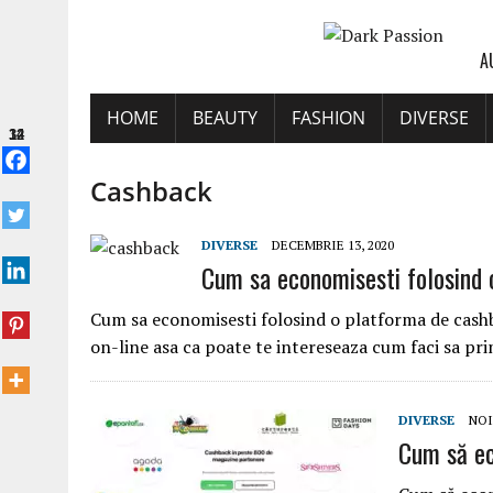
A
HOME
BEAUTY
FASHION
DIVERSE
14
32
Cashback
DIVERSE
DECEMBRIE 13, 2020
Cum sa economisesti folosind
Cum sa economisesti folosind o platforma de cashba
on-line asa ca poate te intereseaza cum faci sa prim
DIVERSE
NOI
Cum să ec