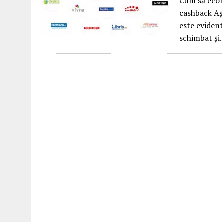
Cum să econ
cashback Aș
este evident
schimbat ș