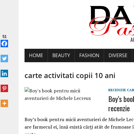
51
A
HOME
BEAUTY
FASHION
DIVERSE
carte activitati copii 10 ani
RECENZIE CA
Boy’s boo
recenzie
Boy’s book pentru micii aventurieri de Michele Lecr
are farmecul ei, însă există cărți atât de frumoase î