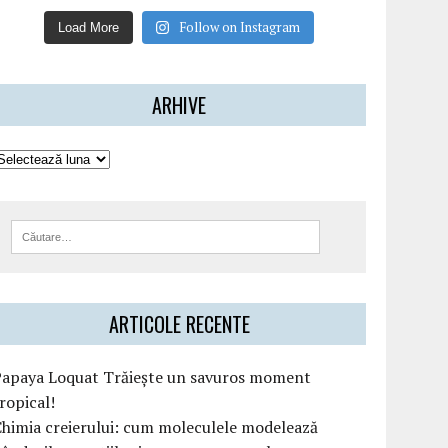
Follow on Instagram
Load More
ARHIVE
ARTICOLE RECENTE
Papaya Loquat Trăiește un savuros moment
ropical!
himia creierului: cum moleculele modelează