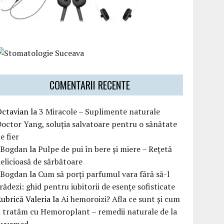
COMENTARII RECENTE
Octavian
la
3 Miracole – Suplimente naturale
octor Yang, soluția salvatoare pentru o sănătate
e fier
eBogdan
la
Pulpe de pui în bere și miere – Rețetă
elicioasă de sărbătoare
eBogdan
la
Cum să porți parfumul vara fără să-l
rădezi: ghid pentru iubitorii de esențe sofisticate
ubrică Valeria
la
Ai hemoroizi? Afla ce sunt și cum
i tratăm cu Hemoroplant – remedii naturale de la
Ayurmed