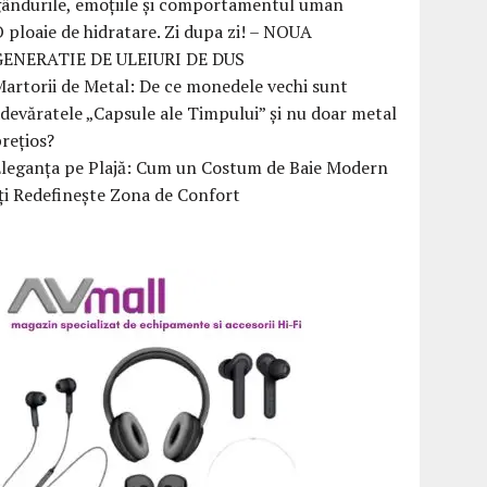
ândurile, emoțiile și comportamentul uman
 ploaie de hidratare. Zi dupa zi! – NOUA
GENERATIE DE ULEIURI DE DUS
artorii de Metal: De ce monedele vechi sunt
devăratele „Capsule ale Timpului” și nu doar metal
rețios?
Eleganța pe Plajă: Cum un Costum de Baie Modern
ți Redefinește Zona de Confort