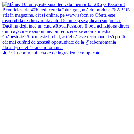
🔥 ✨ Uneori nu ai nevoie de ingrediente complicate