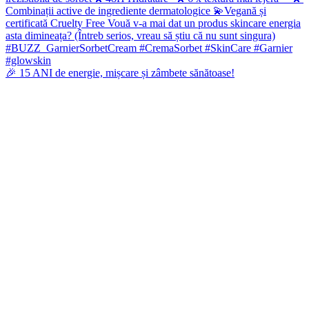
🎉 15 ANI de energie, mișcare și zâmbete sănătoase!