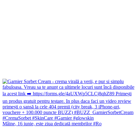
Mâine, 16 iunie, este ziua dedicată membrilor #Ro