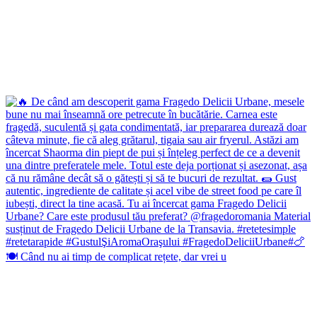
🍽️ Când nu ai timp de complicat rețete, dar vrei u