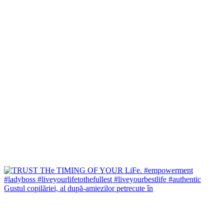
Gustul copilăriei, al după-amiezilor petrecute în