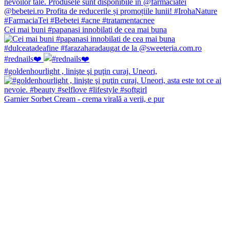
Cei mai buni #papanasi innobilati de cea mai buna
#rednails❤️
#goldenhourlight , linişte şi puţin curaj. Uneori,
Garnier Sorbet Cream - crema virală a verii, e pur