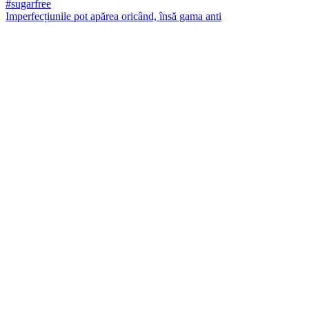
Imperfecțiunile pot apărea oricând, însă gama anti