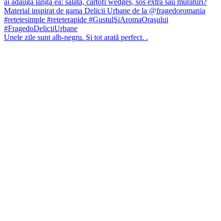
Unele zile sunt alb-negru. Şi tot arată perfect. .