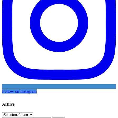
Follow on Instagram
Arhive
Arhive