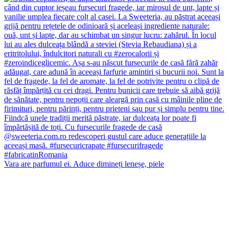
Vara are parfumul ei. Aduce dimineți leneșe, piele