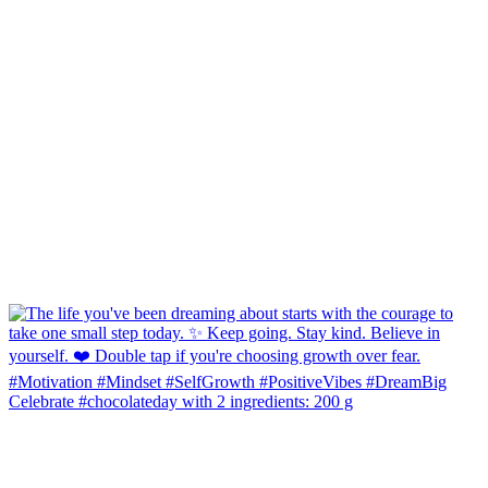
Celebrate #chocolateday with 2 ingredients: 200 g