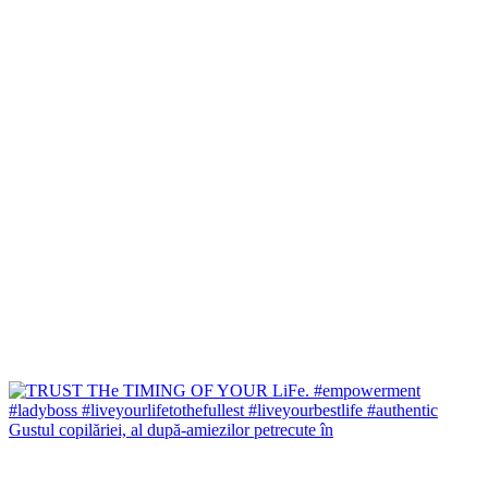
Gustul copilăriei, al după-amiezilor petrecute în