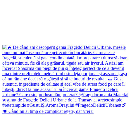
🍽️ Când nu ai timp de complicat rețete, dar vrei u