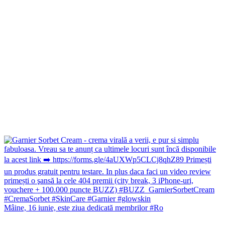
Mâine, 16 iunie, este ziua dedicată membrilor #Ro