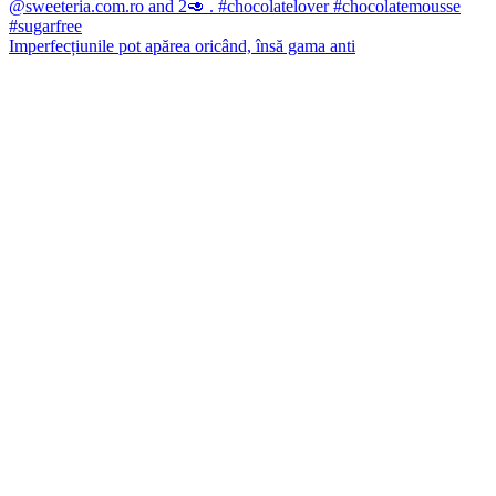
Imperfecțiunile pot apărea oricând, însă gama anti