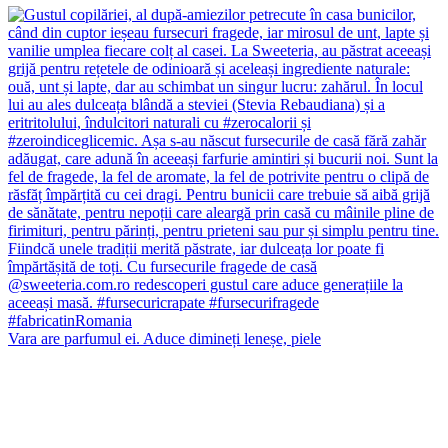
Vara are parfumul ei. Aduce dimineți leneșe, piele