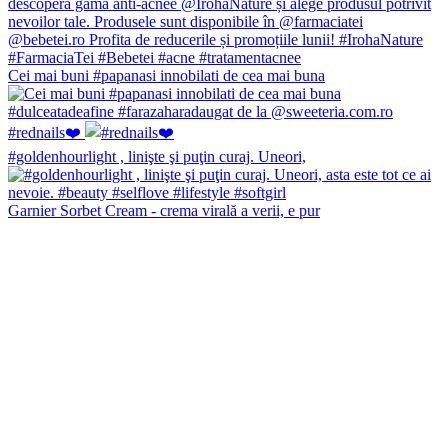
Cei mai buni #papanasi innobilati de cea mai buna
#rednails❤️
#goldenhourlight , linişte şi puţin curaj. Uneori,
Garnier Sorbet Cream - crema virală a verii, e pur