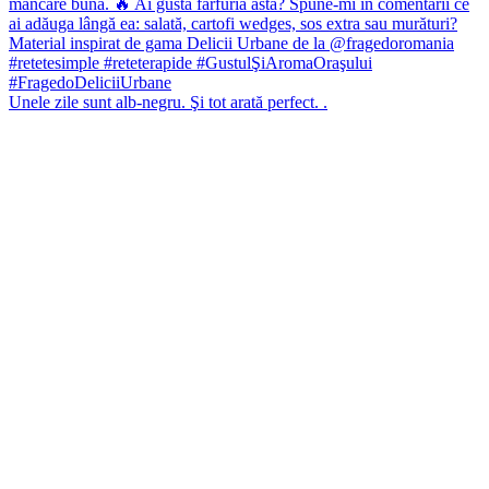
Unele zile sunt alb-negru. Şi tot arată perfect. .