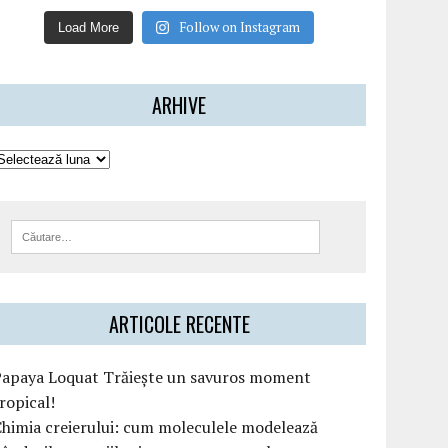
Follow on Instagram
Load More
ARHIVE
ARTICOLE RECENTE
Papaya Loquat Trăiește un savuros moment
ropical!
himia creierului: cum moleculele modelează