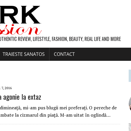
UTHENTIC REVIEW, LIFESTYLE, FASHION, BEAUTY, REAL LIFE AND MORE
TRAIESTE SANATOS
CONTACT
7, 2016
la agonie la extaz
de dimineață, mi-am pus blugii mei preferaţi. O pereche de
imbate la cizmarul din piaţă. M-am uitat în oglindă…