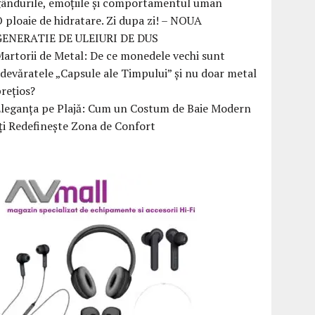
ândurile, emoțiile și comportamentul uman
 ploaie de hidratare. Zi dupa zi! – NOUA
GENERATIE DE ULEIURI DE DUS
artorii de Metal: De ce monedele vechi sunt
devăratele „Capsule ale Timpului” și nu doar metal
rețios?
Eleganța pe Plajă: Cum un Costum de Baie Modern
ți Redefinește Zona de Confort