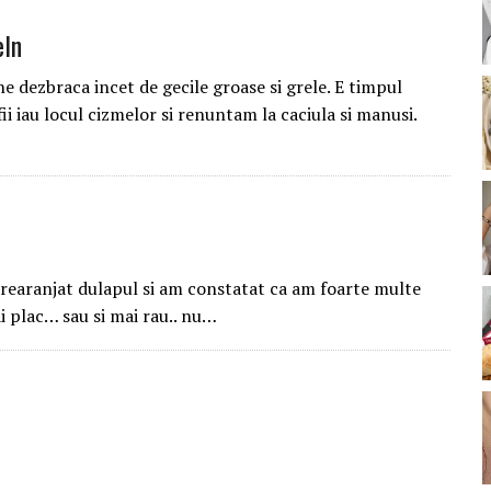
eIn
e dezbraca incet de gecile groase si grele. E timpul
fii iau locul cizmelor si renuntam la caciula si manusi.
m rearanjat dulapul si am constatat ca am foarte multe
i plac… sau si mai rau.. nu…