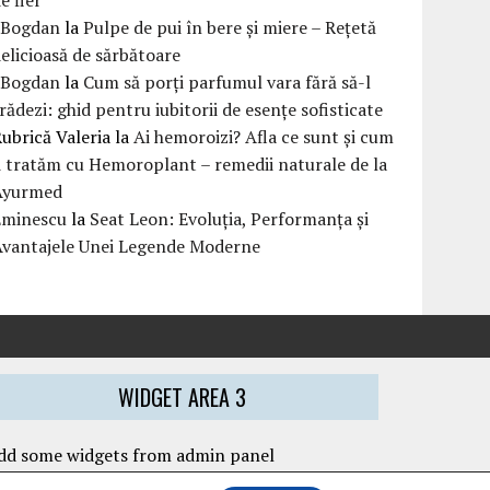
eBogdan
la
Pulpe de pui în bere și miere – Rețetă
elicioasă de sărbătoare
eBogdan
la
Cum să porți parfumul vara fără să-l
rădezi: ghid pentru iubitorii de esențe sofisticate
ubrică Valeria
la
Ai hemoroizi? Afla ce sunt și cum
i tratăm cu Hemoroplant – remedii naturale de la
Ayurmed
Eminescu
la
Seat Leon: Evoluția, Performanța și
Avantajele Unei Legende Moderne
WIDGET AREA 3
dd some widgets from admin panel