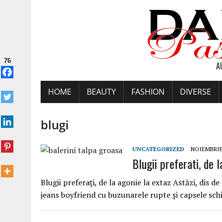
76
A
HOME
BEAUTY
FASHION
DIVERSE
blugi
UNCATEGORIZED
NOIEMBRIE 
Blugii preferati, de 
Blugii preferați, de la agonie la extaz Astăzi, dis 
jeans boyfriend cu buzunarele rupte şi capsele sch