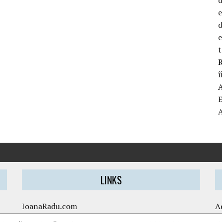
d
t
R
î
LINKS
IoanaRadu.com
A
caietul-cristinei.ro