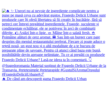
🔥 De când am descoperit gama Fragedo Delicii Urban