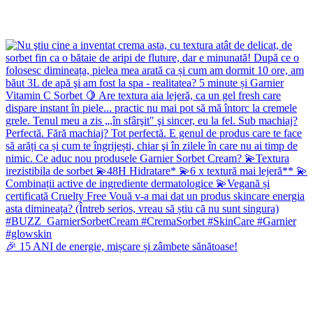
🎉 15 ANI de energie, mișcare și zâmbete sănătoase!