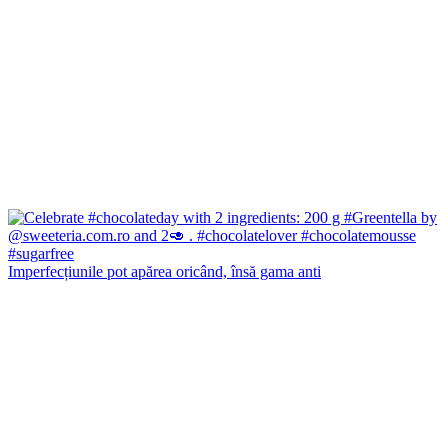
Imperfecțiunile pot apărea oricând, însă gama anti