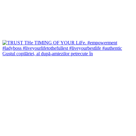
Gustul copilăriei, al după-amiezilor petrecute în