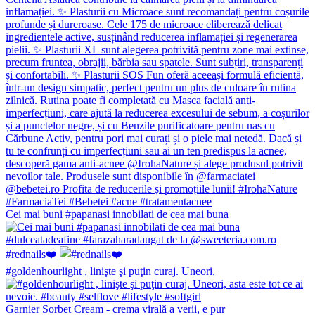
Cei mai buni #papanasi innobilati de cea mai buna
#rednails❤️
#goldenhourlight , linişte şi puţin curaj. Uneori,
Garnier Sorbet Cream - crema virală a verii, e pur