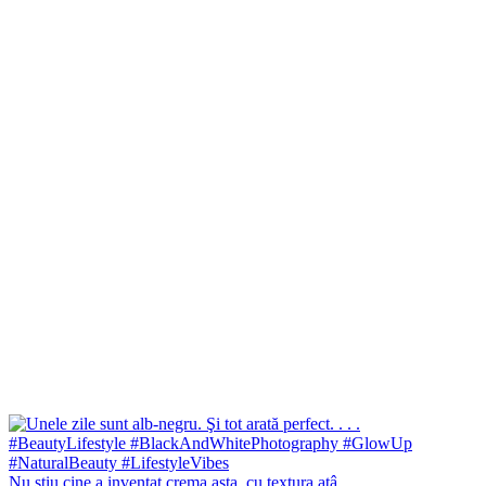
Nu ştiu cine a inventat crema asta, cu textura atâ