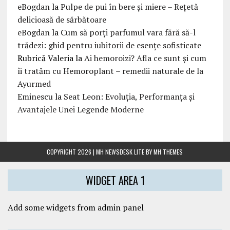
eBogdan
la
Pulpe de pui în bere și miere – Rețetă
delicioasă de sărbătoare
eBogdan
la
Cum să porți parfumul vara fără să-l
trădezi: ghid pentru iubitorii de esențe sofisticate
Rubrică Valeria
la
Ai hemoroizi? Afla ce sunt și cum
îi tratăm cu Hemoroplant – remedii naturale de la
Ayurmed
Eminescu
la
Seat Leon: Evoluția, Performanța și
Avantajele Unei Legende Moderne
COPYRIGHT 2026 | MH NEWSDESK LITE BY
MH THEMES
WIDGET AREA 1
Add some widgets from admin panel