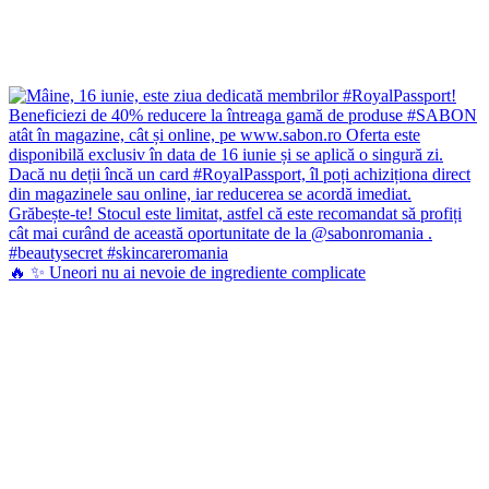
🔥 ✨ Uneori nu ai nevoie de ingrediente complicate