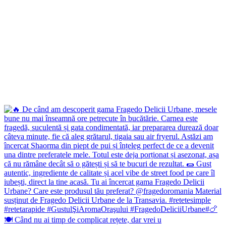
🍽️ Când nu ai timp de complicat rețete, dar vrei u