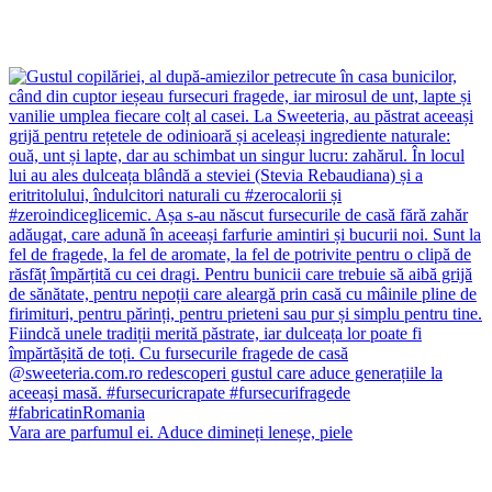
Vara are parfumul ei. Aduce dimineți leneșe, piele