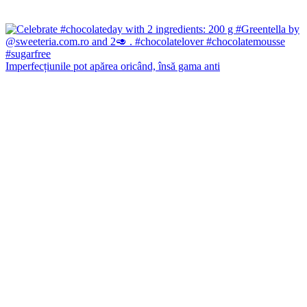
Imperfecțiunile pot apărea oricând, însă gama anti