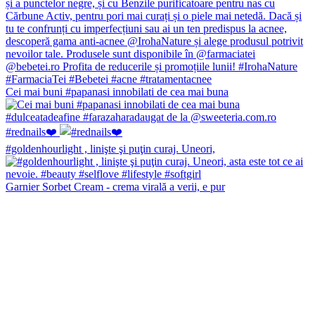
Cei mai buni #papanasi innobilati de cea mai buna
#rednails❤️
#goldenhourlight , linişte şi puţin curaj. Uneori,
Garnier Sorbet Cream - crema virală a verii, e pur