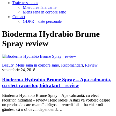
Traieste sanatos
Miercurea fara carne
Mens sana in corpore sano
Contact
GDPR – date personale
Bioderma Hydrabio Brume
Spray review
Beauty
,
Mens sana in corpore sano
,
Recomandari
,
Review
septembrie 24, 2018
Bioderma Hydrabio Brume Spray – Apa calmanta,
cu efect racoritor, hidratant – review
Bioderma Hydrabio Brume Spray – Apa calmantă, cu efect
răcoritor, hidratant – review Hello ladies, Astăzi vă vorbesc despre
un produs de care m-am îndrăgostit iremediabil… ba chiar mă
gândesc că o să devin dependentă,…