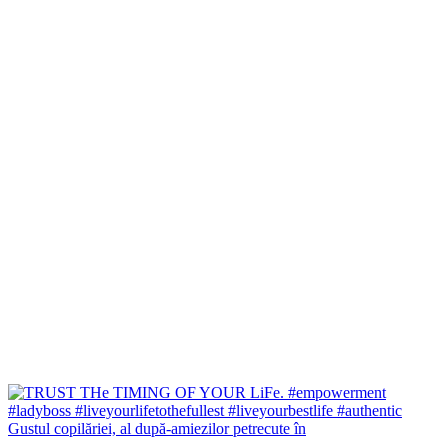
Gustul copilăriei, al după-amiezilor petrecute în