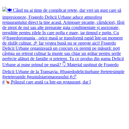
#
Prânzul care arată ca într-un restaurant, dar î