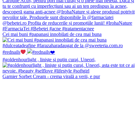
Cei mai buni #papanasi innobilati de cea mai buna
#rednails
#goldenhourlight , linişte şi puţin curaj. Uneori,
Garnier Sorbet Cream - crema virală a verii, e pur