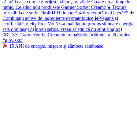
15 ANI de energie, mișcare și zâmbete sănătoase!