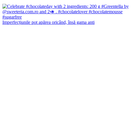
Imperfecțiunile pot apărea oricând, însă gama anti