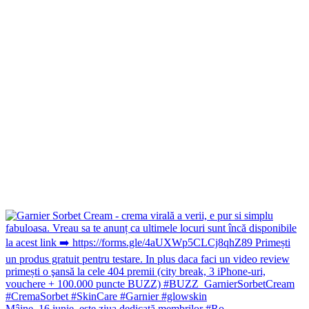
Mâine, 16 iunie, este ziua dedicată membrilor #Ro