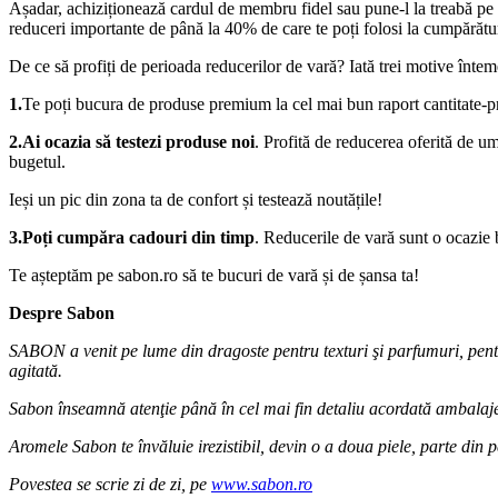
Așadar, achiziționează cardul de membru fidel sau pune-l la treabă pe cel
reduceri importante de până la 40% de care te poți folosi la cumpărătu
De ce să profiți de perioada reducerilor de vară? Iată trei motive întem
1.
Te poți bucura de produse premium la cel mai bun raport cantitate-pr
2.Ai ocazia să testezi produse noi
. Profită de reducerea oferită de u
bugetul.
Ieși un pic din zona ta de confort și testează noutățile!
3.Poți cumpăra cadouri din timp
. Reducerile de vară sunt o ocazie 
Te așteptăm pe sabon.ro să te bucuri de vară și de șansa ta!
Despre Sabon
SABON a venit pe lume din dragoste pentru texturi şi parfumuri, pentru
agitată.
Sabon înseamnă atenţie până în cel mai fin detaliu acordată ambalajelor
Aromele Sabon te învăluie irezistibil, devin o a doua piele, parte din p
Povestea se scrie zi de zi, pe
www.sabon.ro