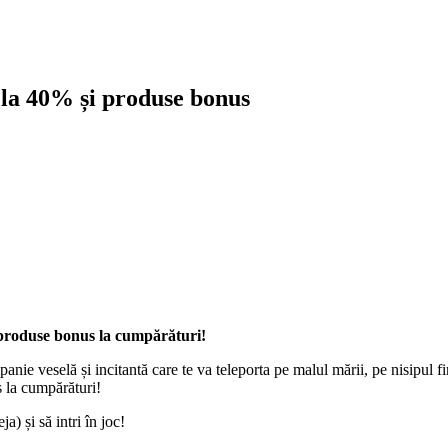
la 40% și produse bonus
 produse bonus la cumpărături!
nie veselă și incitantă care te va teleporta pe malul mării, pe nisipul fi
s la cumpărături!
) și să intri în joc!