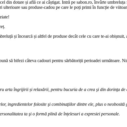
 din dotare și află ce ai câștigat. Intră pe sabon.ro, învârte umbreluța fe
ri ulterioare sau produse-cadou pe care le poți primi în funcție de viito
eiate!
eț.
mbreluță și încearcă și altfel de produse decât cele cu care te-ai obișnui
bună să bifezi câteva cadouri pentru sărbătoriții perioadei următoare. N
 arta îngrijirii și relaxării, pentru bucuria de a crea şi din dorinţa de
, ingredientelor folosite şi combinaţiilor dintre ele, plus o neobosită g
ersonalitatea ta şi o formă plină de înțelesuri a expresiei personale.