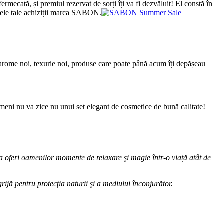
rmecată, și premiul rezervat de sorți îți va fi dezvăluit! El constă în
arele tale achiziții marca SABON.
t, arome noi, texurie noi, produse care poate până acum îți depășeau
imeni nu va zice nu unui set elegant de cosmetice de bună calitate!
 a oferi oamenilor momente de relaxare şi magie într-o viață atât de
rijă pentru protecţia naturii şi a mediului înconjurător.