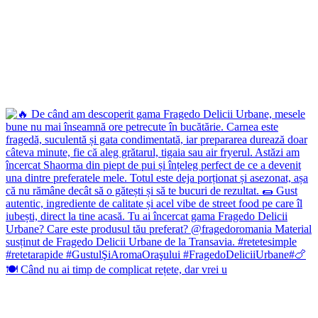
🍽️ Când nu ai timp de complicat rețete, dar vrei u