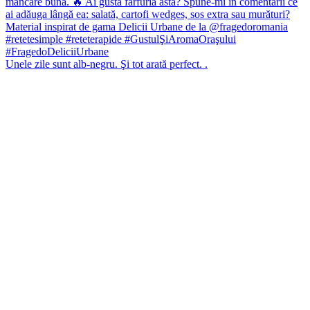
Unele zile sunt alb-negru. Şi tot arată perfect. .