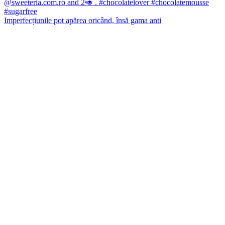
Imperfecțiunile pot apărea oricând, însă gama anti