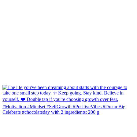
Celebrate #chocolateday with 2 ingredients: 200 g