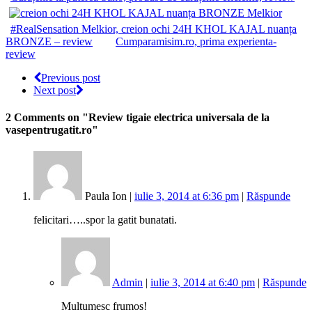
#RealSensation Melkior, creion ochi 24H KHOL KAJAL nuanța
BRONZE – review
Cumparamisim.ro, prima experienta-
review
Previous post
Next post
2 Comments
on "Review tigaie electrica universala de la
vasepentrugatit.ro"
Paula Ion |
iulie 3, 2014 at 6:36 pm
|
Răspunde
felicitari…..spor la gatit bunatati.
Admin
|
iulie 3, 2014 at 6:40 pm
|
Răspunde
Multumesc frumos!