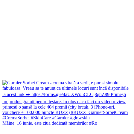
Mâine, 16 iunie, este ziua dedicată membrilor #Ro