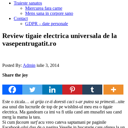
Traieste sanatos
Miercurea fara carne
Mens sana in corpore sano
Contact
GDPR – date personale
Review tigaie electrica universala de la
vasepentrugatit.ro
Posted By:
Admin
iulie 3, 2014
Share the joy
Este o zicala…
ai grija ce-ti doresti caci s-ar putea sa primesti.
..uite
asa unul din lucrurile de top de pe wishlist-ul meu era o tigaie
electrica. Ma gandeam ca imi va fi utila cand am musafiri sau cand
merg la mama la tara.
Si cum
faceam surf
acu vreo cateva saptamani pe paginile
Facebook-ului dau de o pagina Veselie in bucatarie care oferea la un