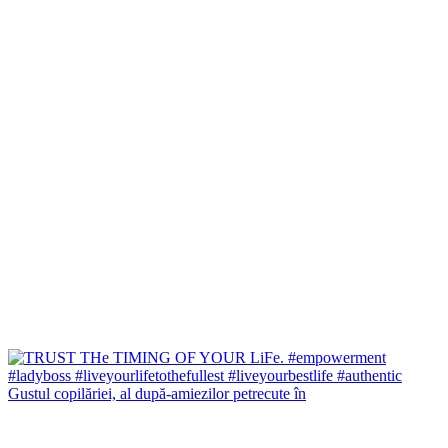
Gustul copilăriei, al după-amiezilor petrecute în