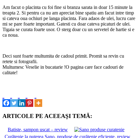
Am facut o placinta cu foi fine si branza sarata in doar 15 minute la
treapta 2. Si pentru ca nu am apreciat bine spatiu am facut intre timp
si cateva oua ochiuri pe langa placinta. Fara adaos de ulei, lucru care
mi se pare foarte important. Gatesti cu doar cateva picaturi de ulei.
Tigaia se curata foarte usor. O sterg doar cu un servetel de hartie si e
ca noua.
Deci sunt foarte multumita de cadoul primit. Promit sa revin cu
retete si fotografii.
Multumesc Veselie in bucatarie !O pagina care face cadouri de
calitate!
ARTICOLE PE ACEEAŞI TEMĂ:
Batiste, sampon uscat – review
Curățenie la puterea Sano, produse de curățenie eficiente, review