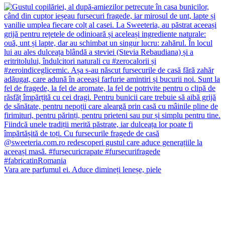
Vara are parfumul ei. Aduce dimineți leneșe, piele