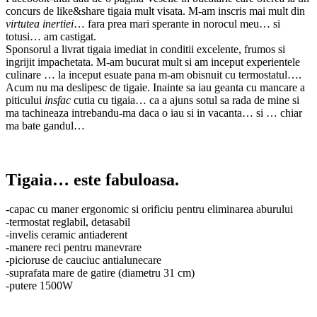
concurs de like&share tigaia mult visata. M-am inscris mai mult din
virtutea inertiei
… fara prea mari sperante in norocul meu… si
totusi… am castigat.
Sponsorul a livrat tigaia imediat in conditii excelente, frumos si
ingrijit impachetata. M-am bucurat mult si am inceput experientele
culinare … la inceput esuate pana m-am obisnuit cu termostatul….
Acum nu ma deslipesc de tigaie. Inainte sa iau geanta cu mancare a
piticului
insfac
cutia cu tigaia… ca a ajuns sotul sa rada de mine si
ma tachineaza intrebandu-ma daca o iau si in vacanta… si … chiar
ma bate gandul…
Tigaia… este fabuloasa.
-capac cu maner ergonomic si orificiu pentru eliminarea aburului
-termostat reglabil, detasabil
-invelis ceramic antiaderent
-manere reci pentru manevrare
-picioruse de cauciuc antialunecare
-suprafata mare de gatire (diametru 31 cm)
-putere 1500W