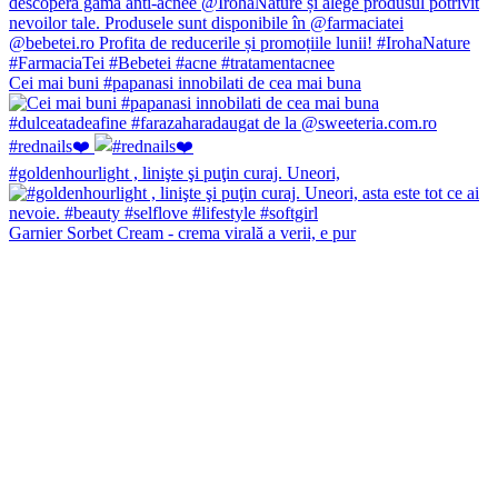
Cei mai buni #papanasi innobilati de cea mai buna
#rednails❤️
#goldenhourlight , linişte şi puţin curaj. Uneori,
Garnier Sorbet Cream - crema virală a verii, e pur