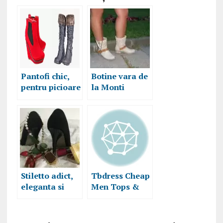
Pantofi chic,
Botine vara de
pentru picioare
la Monti
fericite si
Shoes, un must
portofele
have
multumite
nonconformist
Stiletto adict,
Tbdress Cheap
eleganta si
Men Tops &
glamour
Shoes 2016
#PeToc
Online Fashion
Collections for