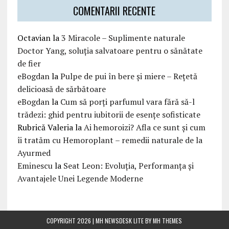
COMENTARII RECENTE
Octavian
la
3 Miracole – Suplimente naturale
Doctor Yang, soluția salvatoare pentru o sănătate
de fier
eBogdan
la
Pulpe de pui în bere și miere – Rețetă
delicioasă de sărbătoare
eBogdan
la
Cum să porți parfumul vara fără să-l
trădezi: ghid pentru iubitorii de esențe sofisticate
Rubrică Valeria
la
Ai hemoroizi? Afla ce sunt și cum
îi tratăm cu Hemoroplant – remedii naturale de la
Ayurmed
Eminescu
la
Seat Leon: Evoluția, Performanța și
Avantajele Unei Legende Moderne
COPYRIGHT 2026 | MH NEWSDESK LITE BY
MH THEMES