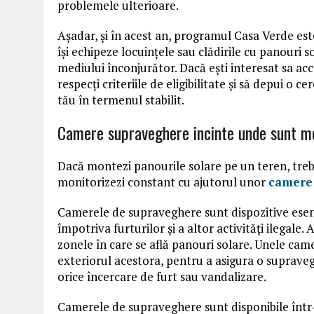
problemele ulterioare.
Așadar, și în acest an, programul Casa Verde es
își echipeze locuințele sau clădirile cu panouri s
mediului înconjurător. Dacă ești interesat sa ac
respecți criteriile de eligibilitate și să depui o 
tău în termenul stabilit.
Camere supraveghere incinte unde sunt mo
Dacă montezi panourile solare pe un teren, trebui
monitorizezi constant cu ajutorul unor
camere
Camerele de supraveghere sunt dispozitive esenț
împotriva furturilor și a altor activități ilegal
zonele în care se află panouri solare. Unele came
exteriorul acestora, pentru a asigura o supravegh
orice încercare de furt sau vandalizare.
Camerele de supraveghere sunt disponibile într-o