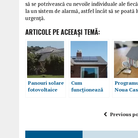
să se potrivească cu nevoile individuale ale fiec
la un sistem de alarmă, astfel încât să se poată l
urgență.
ARTICOLE PE ACEEAŞI TEMĂ:
Panouri solare
Cum
Program
fotovoltaice
funcționează
Noua Cas
pentru un
kit-urile de
oferă șan
viitor verde cu
panouri
avem pro
energie
fotovoltaice și
noastră c
Previous po
regenerabila
cât sunt de
eficiente