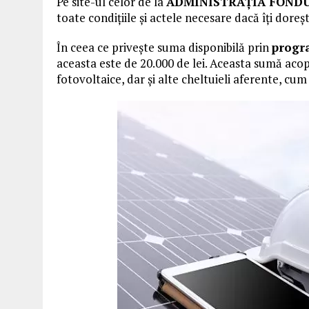
Pe site-ul celor de la
ADMINISTRAȚIA FONDU
toate condițiile și actele necesare dacă îți doreșt
În ceea ce privește suma disponibilă prin
progra
aceasta este de 20.000 de lei. Aceasta sumă acope
fotovoltaice, dar și alte cheltuieli aferente, cum