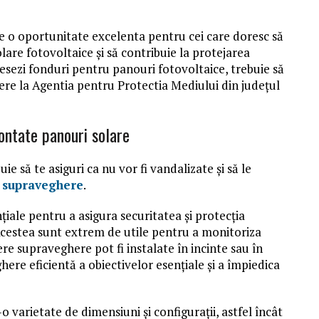
te o oportunitate excelenta pentru cei care doresc să
olare fotovoltaice și să contribuie la protejarea
cesezi fonduri pentru panouri fotovoltaice, trebuie să
cerere la Agentia pentru Protectia Mediului din județul
ntate panouri solare
e să te asiguri ca nu vor fi vandalizate şi să le
 supraveghere
.
iale pentru a asigura securitatea și protecția
e. Acestea sunt extrem de utile pentru a monitoriza
re supraveghere pot fi instalate în incinte sau în
ere eficientă a obiectivelor esențiale și a împiedica
 varietate de dimensiuni și configurații, astfel încât