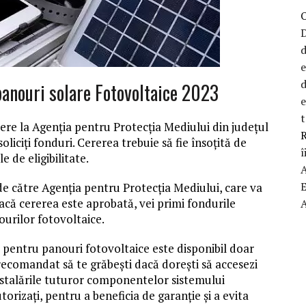
D
d
d
panouri solare Fotovoltaice 2023
t
rere la Agenția pentru Protecția Mediului din județul
R
oliciți fonduri. Cererea trebuie să fie însoțită de
î
e de eligibilitate.
de către Agenția pentru Protecția Mediului, care va
 Dacă cererea este aprobată, vei primi fondurile
ourilor fotovoltaice.
 pentru panouri fotovoltaice este disponibil doar
recomandat să te grăbești dacă dorești să accesezi
 instalările tuturor componentelor sistemului
torizați, pentru a beneficia de garanție și a evita