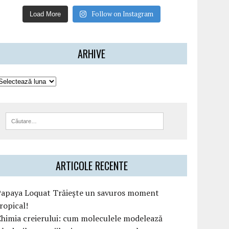
Follow on Instagram
Load More
ARHIVE
ARTICOLE RECENTE
Papaya Loquat Trăiește un savuros moment
ropical!
himia creierului: cum moleculele modelează