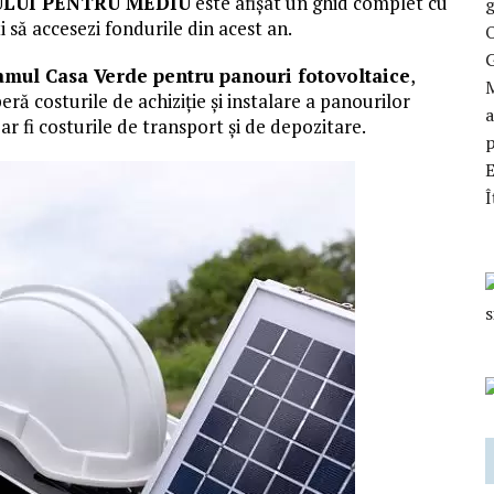
LUI PENTRU MEDIU
este afișat un ghid complet cu
g
i să accesezi fondurile din acest an.
O
mul Casa Verde pentru panouri fotovoltaice
,
M
ră costurile de achiziție și instalare a panourilor
a
 ar fi costurile de transport și de depozitare.
p
Î