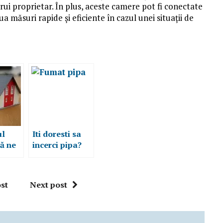
ărui proprietar. În plus, aceste camere pot fi conectate
ua măsuri rapide și eficiente în cazul unei situații de
ul
Iti doresti sa
ă ne
incerci pipa?
sa sa
Iata de ce ai
pria
nevoie si ce
asă
trebuie sa stii!
st
Next post