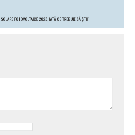
SOLARE FOTOVOLTAICE 2023, IATĂ CE TREBUIE SĂ ŞTII"