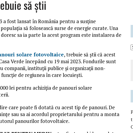
ebuie să ştii
 a fost lansat în România pentru a susține
a populația să folosească surse de energie curate. Una
 doresc sa ia parte la acest program este instalarea de
anouri solare fotovoltaice
, trebuie să știi că acest
 Casa Verde începând cu 19 mai 2023. Fondurile sunt
u companii, instituții publice și organizații non-
 funcție de regiunea în care locuiești.
000 lei pentru achiziția de panouri solare
erii.
dire care poate fi dotată cu acest tip de panouri. De
cuințe sau sa ai acordul proprietarului pentru a monta
t
jutorul panourilor fotovoltaice.
C