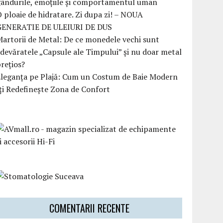
ândurile, emoțiile și comportamentul uman
 ploaie de hidratare. Zi dupa zi! – NOUA
GENERATIE DE ULEIURI DE DUS
artorii de Metal: De ce monedele vechi sunt
devăratele „Capsule ale Timpului” și nu doar metal
rețios?
Eleganța pe Plajă: Cum un Costum de Baie Modern
ți Redefinește Zona de Confort
COMENTARII RECENTE