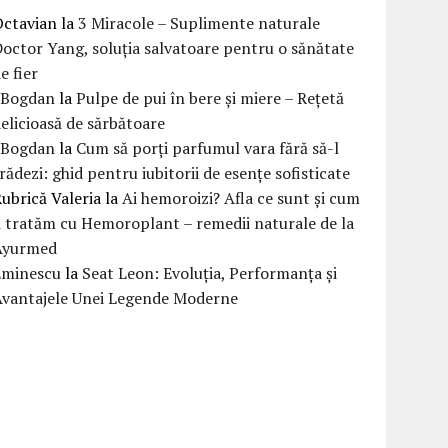
Octavian
la
3 Miracole – Suplimente naturale
octor Yang, soluția salvatoare pentru o sănătate
e fier
eBogdan
la
Pulpe de pui în bere și miere – Rețetă
elicioasă de sărbătoare
eBogdan
la
Cum să porți parfumul vara fără să-l
rădezi: ghid pentru iubitorii de esențe sofisticate
ubrică Valeria
la
Ai hemoroizi? Afla ce sunt și cum
i tratăm cu Hemoroplant – remedii naturale de la
Ayurmed
Eminescu
la
Seat Leon: Evoluția, Performanța și
Avantajele Unei Legende Moderne