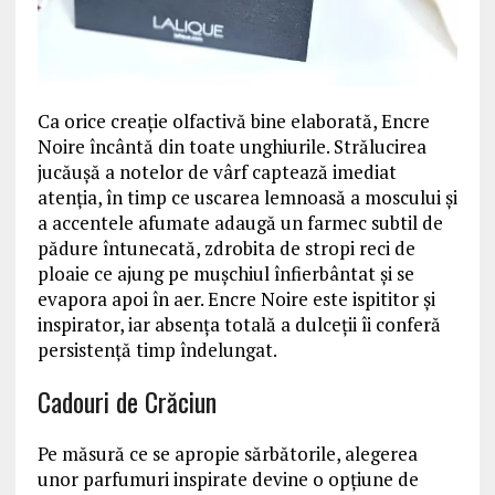
Ca orice creație olfactivă bine elaborată, Encre
Noire încântă din toate unghiurile. Strălucirea
jucăușă a notelor de vârf captează imediat
atenția, în timp ce uscarea lemnoasă a moscului și
a accentele afumate adaugă un farmec subtil de
pădure întunecată, zdrobita de stropi reci de
ploaie ce ajung pe mușchiul înfierbântat și se
evapora apoi în aer. Encre Noire este ispititor și
inspirator, iar absența totală a dulceții îi conferă
persistență timp îndelungat.
Cadouri de Crăciun
Pe măsură ce se apropie sărbătorile, alegerea
unor parfumuri inspirate devine o opțiune de