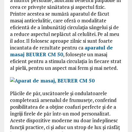
a multor persoane, aducând beneficii palpabile în
ceea ce privește sănătatea și aspectul fizic.
Printre acestea se numără aparatul de făcut
masaj anticelulitic, care oferă o modalitate
eficientă de a îmbunătăți circulația sângelui și de
a reduce aspectul neplăcut al celulitei. Pe al meu
il ador. Il folosesc aproape zilnic si sunt foarte
incantata de rezultate pentru ca
aparatul de
masaj BEURER CM 50
, folosește un masaj
eficient pentru a stimula circulația în fiecare strat
al pielii, pentru un aspect mai ferm și mai neted.
Plăcile de păr, uscătoarele și ondulatoarele
completează arsenalul de frumusețe, conferind
posibilitatea de a obține coafuri perfecte și de a
îngriji firele de păr într-un mod personalizat.
Aceste dispozitive moderne nu doar îndeplinesc
funcții practice, ci și aduc un strop de lux și răsfăț