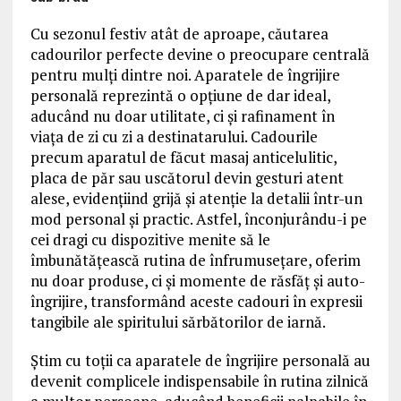
Cu sezonul festiv atât de aproape, căutarea
cadourilor perfecte devine o preocupare centrală
pentru mulți dintre noi. Aparatele de îngrijire
personală reprezintă o opțiune de dar ideal,
aducând nu doar utilitate, ci și rafinament în
viața de zi cu zi a destinatarului. Cadourile
precum aparatul de făcut masaj anticelulitic,
placa de păr sau uscătorul devin gesturi atent
alese, evidențiind grijă și atenție la detalii într-un
mod personal și practic. Astfel, înconjurându-i pe
cei dragi cu dispozitive menite să le
îmbunătățească rutina de înfrumusețare, oferim
nu doar produse, ci și momente de răsfăț și auto-
îngrijire, transformând aceste cadouri în expresii
tangibile ale spiritului sărbătorilor de iarnă.
Știm cu toții ca aparatele de îngrijire personală au
devenit complicele indispensabile în rutina zilnică