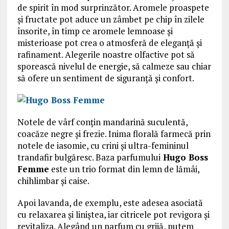
de spirit în mod surprinzător. Aromele proaspete
și fructate pot aduce un zâmbet pe chip în zilele
însorite, în timp ce aromele lemnoase și
misterioase pot crea o atmosferă de eleganță și
rafinament. Alegerile noastre olfactive pot să
sporească nivelul de energie, să calmeze sau chiar
să ofere un sentiment de siguranță și confort.
Notele de vârf conțin mandarină suculentă,
coacăze negre și frezie. Inima florală farmecă prin
notele de iasomie, cu crini și ultra-femininul
trandafir bulgăresc. Baza parfumului
Hugo Boss
Femme
este un trio format din lemn de lămâi,
chihlimbar şi caise.
Apoi lavanda, de exemplu, este adesea asociată
cu relaxarea și liniștea, iar citricele pot revigora și
revitaliza. Alegând un parfum cu grijă, putem