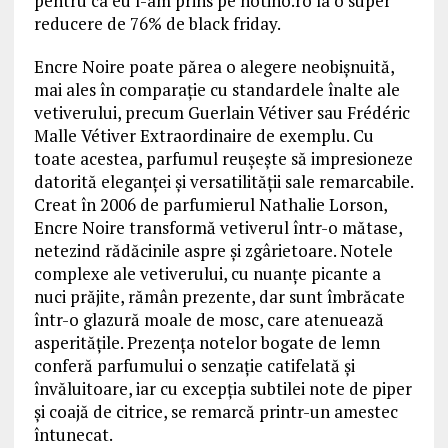
pentru ca eu l-am prins pe notino.ro la o super
reducere de 76% de black friday.
Encre Noire poate părea o alegere neobișnuită,
mai ales în comparație cu standardele înalte ale
vetiverului, precum Guerlain Vétiver sau Frédéric
Malle Vétiver Extraordinaire de exemplu. Cu
toate acestea, parfumul reușește să impresioneze
datorită eleganței și versatilității sale remarcabile.
Creat în 2006 de parfumierul Nathalie Lorson,
Encre Noire transformă vetiverul într-o mătase,
netezind rădăcinile aspre și zgârietoare. Notele
complexe ale vetiverului, cu nuanțe picante a
nuci prăjite, rămân prezente, dar sunt îmbrăcate
într-o glazură moale de mosc, care atenuează
asperitățile. Prezența notelor bogate de lemn
conferă parfumului o senzație catifelată și
învăluitoare, iar cu excepția subtilei note de piper
și coajă de citrice, se remarcă printr-un amestec
întunecat.