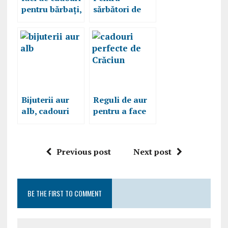
pentru bărbați,
sărbători de
perfecte de pus
poveste profită
sub brad sau
de cele mai
în ghetuțele
frumoase idei
lustruite
de cadouri de
pentru Moș
Crăciun de la
Nicolae
Notino
Bijuterii aur
Reguli de aur
alb, cadouri
pentru a face
rafinate pentru
cadouri
sarbatori
perfecte de
minunate
Crăciun
Previous post
Next post
BE THE FIRST TO COMMENT