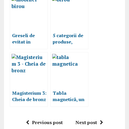
Greseli de
5 categorii de
evitat in
produse,
mobilarea
foarte
biroului
importante în
orice birou
Magisterium 3:
Tabla
Cheia de bronz
magnetică, un
de Holly Black
accesoriu
şi Cassandra
important în
Clare, recenzie
biroul tău
Previous post
Next post