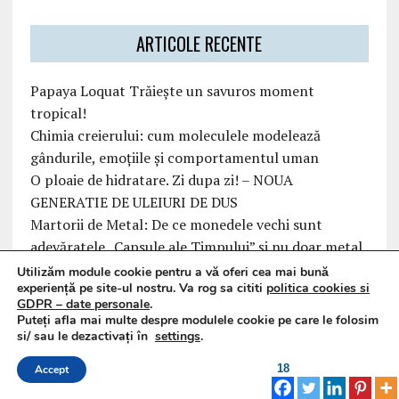
ARTICOLE RECENTE
Papaya Loquat Trăiește un savuros moment
tropical!
Chimia creierului: cum moleculele modelează
gândurile, emoțiile și comportamentul uman
O ploaie de hidratare. Zi dupa zi! – NOUA
GENERATIE DE ULEIURI DE DUS
Martorii de Metal: De ce monedele vechi sunt
adevăratele „Capsule ale Timpului” și nu doar metal
prețios?
Utilizăm module cookie pentru a vă oferi cea mai bună
experiență pe site-ul nostru. Va rog sa cititi
politica cookies si
Eleganța pe Plajă: Cum un Costum de Baie Modern
GDPR – date personale
.
Îți Redefinește Zona de Confort
Puteți afla mai multe despre modulele cookie pe care le folosim
si/ sau le dezactivați în
settings
.
18
Accept