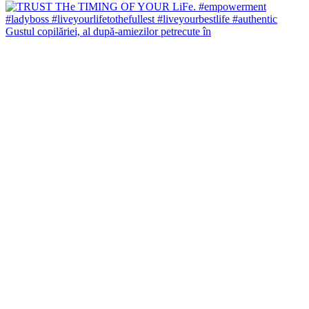
Gustul copilăriei, al după-amiezilor petrecute în