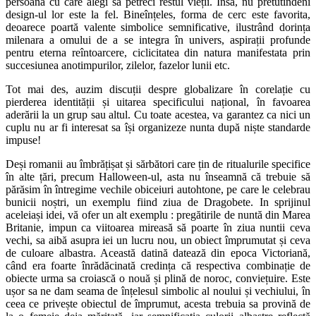
persoana cu care alegi să petreci restul vieții. Însa, nu pretutindeni
design-ul lor este la fel. Bineînțeles, forma de cerc este favorita,
deoarece poartă valente simbolice semnificative, ilustrând dorința
milenara a omului de a se integra în univers, aspirații profunde
pentru eterna reîntoarcere, ciclicitatea din natura manifestata prin
succesiunea anotimpurilor, zilelor, fazelor lunii etc.
Tot mai des, auzim discuții despre globalizare în corelație cu
pierderea identității și uitarea specificului național, în favoarea
aderării la un grup sau altul. Cu toate acestea, va garantez ca nici un
cuplu nu ar fi interesat sa își organizeze nunta după niște standarde
impuse!
Deși romanii au îmbrățișat și sărbători care țin de ritualurile specifice
în alte țări, precum Halloween-ul, asta nu înseamnă că trebuie să
părăsim în întregime vechile obiceiuri autohtone, pe care le celebrau
bunicii noștri, un exemplu fiind ziua de Dragobete. In sprijinul
aceleiași idei, vă ofer un alt exemplu : pregătirile de nuntă din Marea
Britanie, impun ca viitoarea mireasă să poarte în ziua nuntii ceva
vechi, sa aibă asupra iei un lucru nou, un obiect împrumutat și ceva
de culoare albastra. Această datină datează din epoca Victoriană,
când era foarte înrădăcinată credința că respectiva combinație de
obiecte urma sa croiască o nouă și plină de noroc, conviețuire. Este
ușor sa ne dam seama de înțelesul simbolic al noului și vechiului, în
ceea ce privește obiectul de împrumut, acesta trebuia sa provină de