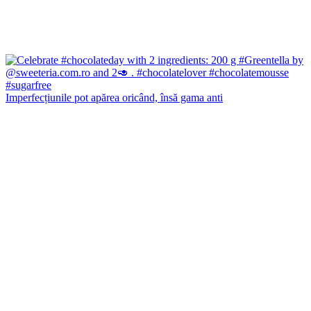
Imperfecțiunile pot apărea oricând, însă gama anti