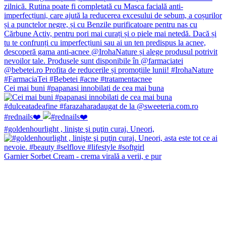
Cei mai buni #papanasi innobilati de cea mai buna
#rednails❤️
#goldenhourlight , linişte şi puţin curaj. Uneori,
Garnier Sorbet Cream - crema virală a verii, e pur