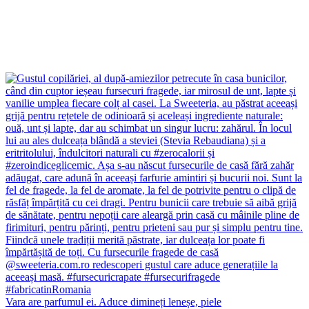
Vara are parfumul ei. Aduce dimineți leneșe, piele