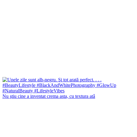
Nu ştiu cine a inventat crema asta, cu textura atâ