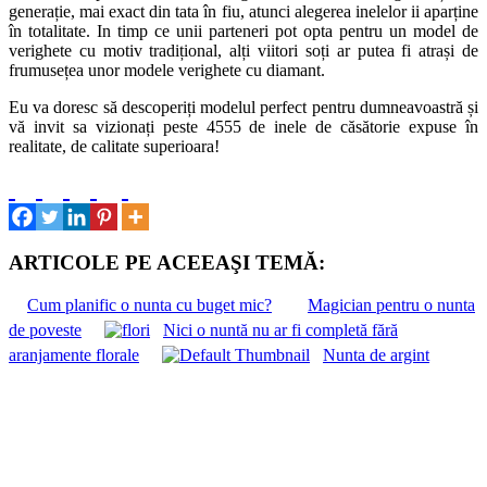
generație, mai exact din tata în fiu, atunci alegerea inelelor ii aparține
în totalitate. In timp ce unii parteneri pot opta pentru un model de
verighete cu motiv tradițional, alți viitori soți ar putea fi atrași de
frumusețea unor modele verighete cu diamant.
Eu va doresc să descoperiți modelul perfect pentru dumneavoastră și
vă invit sa vizionați peste 4555 de inele de căsătorie expuse în
realitate, de calitate superioara!
ARTICOLE PE ACEEAŞI TEMĂ:
Cum planific o nunta cu buget mic?
Magician pentru o nunta
de poveste
Nici o nuntă nu ar fi completă fără
aranjamente florale
Nunta de argint