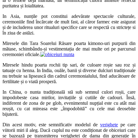
la o femeie deja măritată, iar semnificația culorii albastre reflectă
puritatea și loialitatea.
In Asia, nunțile pot constitui adevărate spectacole culturale,
ceremoniile find încărcate de mult fast, al căror farmec este asigurat
și de includerea unor ritualuri specifice care se respectă cu strictețe si
în ziua de astăzi.
Miresele din Tara Soarelui Răsare poarta kimono-uri purpurii din
mătase, schimbându-și vestimentația de mai multe ori pe parcursul
ceremoniei oficiale.
Miresele hindu poarta rochii tip sari, de culoare roșie sau roz și
tatuaje cu henna. In India, ouăle, banii și diverse dulciuri tradiționale
nu trebuie sa lipsească din cadrul ceremonialului, find aducătoare de
fertilitate și o viată prosperă.
In China, o nunta tradițională stă sub semnul culori roșii, care
impodobeste casa mirilor, invitațiile și cutiile de cadouri. Însă,
indiferent de zona de pe glob, evenimentul nupțial este cu atât mai
reușit, cu cat mireasa este „împodobită” cu cele mai deosebite
bijuterii.
Din acest motiv, este semnificativ modelul de
verighete
pe care
viitorii miri il aleg. Dacă cuplul nu este condiționat de obiceiuri care
se bazează pe transmiterea verighetei de dama din generație în