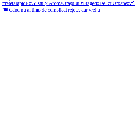
🍽️ Când nu ai timp de complicat rețete, dar vrei u