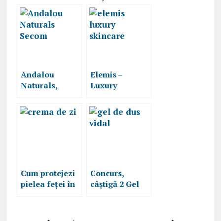
Andalou
Elemis –
Naturals,
Luxury
produse
skincare
cosmetice cu
pentru un ten
ingrediente
curat, hidratat
naturale ce
și sănătos
îngrijesc
pielea la nivel
celular
Cum protejezi
Concurs,
pielea feței în
câștigă 2 Gel
sezonul
de duş Vidal si
răcoros?
o îngrijire
delicată pentru