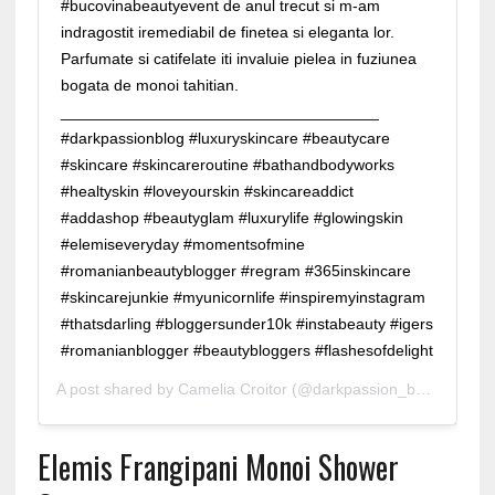
#bucovinabeautyevent de anul trecut si m-am
indragostit iremediabil de finetea si eleganta lor.
Parfumate si catifelate iti invaluie pielea in fuziunea
bogata de monoi tahitian.
____________________________________
#darkpassionblog #luxuryskincare #beautycare
#skincare #skincareroutine #bathandbodyworks
#healtyskin #loveyourskin #skincareaddict
#addashop #beautyglam #luxurylife #glowingskin
#elemiseveryday #momentsofmine
#romanianbeautyblogger #regram #365inskincare
#skincarejunkie #myunicornlife #inspiremyinstagram
#thatsdarling #bloggersunder10k #instabeauty #igers
#romanianblogger #beautybloggers #flashesofdelight
A post shared by
Camelia Croitor
(@darkpassion_beautyblog) on
Elemis Frangipani Monoi Shower