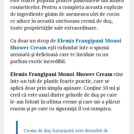
este foarte popular printre pasionatele din lumea
cosmeticelor. Pentru a completa această explozie
de ingrediente găsim de asemenea ulei de cocos
ce aduce în această onctuoasa cremă de duș,
toate proprietățile sale extraordinare.
Cu doar un strop de
Elemis Frangipani Monoi
Shower Cream
ești cufundat într-o spumă
aromată și delicioasă care te învăluie cu un
parfum exotic incredibil.
Elemis Frangipani Monoi Shower Cream
vine
într-un tub de plastic foarte practic, care se
aplică doar prin simpla apăsare. Conține 50 ml și
cred că este unul dintre gelurile de duș pe care
le-am folosit în ultima vreme și care mi-a plăcut
enorm și pe care cu siguranță îl voi cumpăra.
Crema de duș luxuriantă este deosebit de