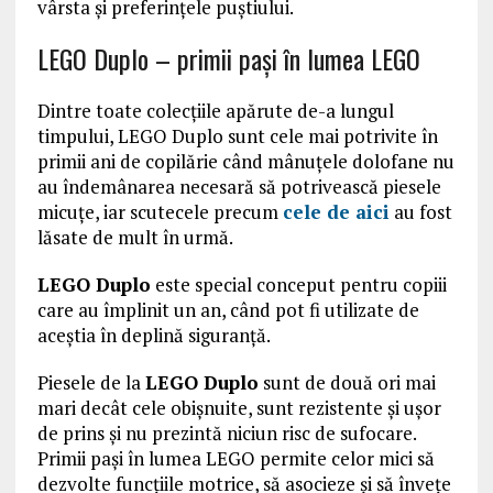
vârsta și preferințele puștiului.
LEGO Duplo – primii pași în lumea LEGO
Dintre toate colecțiile apărute de-a lungul
timpului, LEGO Duplo sunt cele mai potrivite în
primii ani de copilărie când mânuțele dolofane nu
au îndemânarea necesară să potrivească piesele
micuțe, iar scutecele precum
cele de aici
au fost
lăsate de mult în urmă.
LEGO Duplo
este special conceput pentru copiii
care au împlinit un an, când pot fi utilizate de
aceștia în deplină siguranță.
Piesele de la
LEGO Duplo
sunt de două ori mai
mari decât cele obișnuite, sunt rezistente și ușor
de prins și nu prezintă niciun risc de sufocare.
Primii pași în lumea LEGO permite celor mici să
dezvolte funcțiile motrice, să asocieze și să învețe