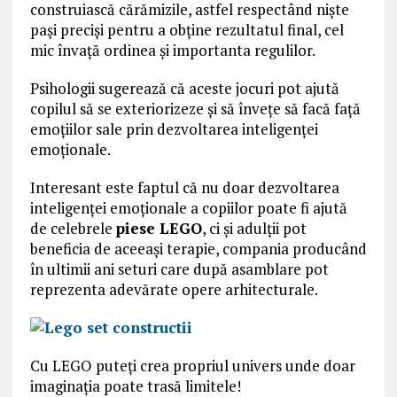
construiască cărămizile, astfel respectând niște
pași preciși pentru a obține rezultatul final, cel
mic învață ordinea și importanta regulilor.
Psihologii sugerează că aceste jocuri pot ajută
copilul să se exteriorizeze și să învețe să facă față
emoțiilor sale prin dezvoltarea inteligenței
emoționale.
Interesant este faptul că nu doar dezvoltarea
inteligenței emoționale a copiilor poate fi ajută
de celebrele
piese LEGO
, ci și adulții pot
beneficia de aceeași terapie, compania producând
în ultimii ani seturi care după asamblare pot
reprezenta adevărate opere arhitecturale.
Cu LEGO puteți crea propriul univers unde doar
imaginația poate trasă limitele!