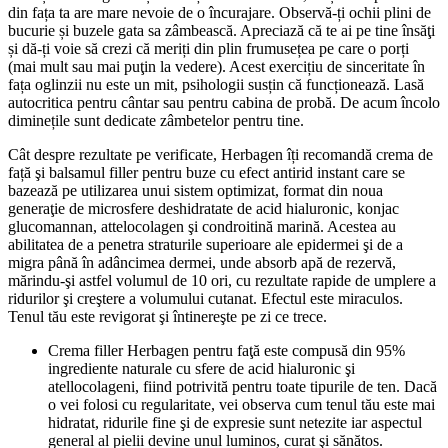
din fața ta are mare nevoie de o încurajare. Observă-ți ochii plini de
bucurie și buzele gata sa zâmbească. Apreciază că te ai pe tine însăţi
și dă-ți voie să crezi că meriți din plin frumusețea pe care o porți
(mai mult sau mai puţin la vedere). Acest exercițiu de sinceritate în
fața oglinzii nu este un mit, psihologii susțin că funcționează. Lasă
autocritica pentru cântar sau pentru cabina de probă. De acum încolo
diminețile sunt dedicate zâmbetelor pentru tine.
Cât despre rezultate pe verificate, Herbagen îți recomandă crema de
față şi balsamul filler pentru buze cu efect antirid instant care se
bazează pe utilizarea unui sistem optimizat, format din noua
generaţie de microsfere deshidratate de acid hialuronic, konjac
glucomannan, attelocolagen şi condroitină marină. Acestea au
abilitatea de a penetra straturile superioare ale epidermei şi de a
migra până în adâncimea dermei, unde absorb apă de rezervă,
mărindu-şi astfel volumul de 10 ori, cu rezultate rapide de umplere a
ridurilor şi creştere a volumului cutanat. Efectul este miraculos.
Tenul tău este revigorat şi întinereşte pe zi ce trece.
Crema filler Herbagen pentru faţă este compusă din 95%
ingrediente naturale cu sfere de acid hialuronic şi
atellocolageni, fiind potrivită pentru toate tipurile de ten. Dacă
o vei folosi cu regularitate, vei observa cum tenul tău este mai
hidratat, ridurile fine şi de expresie sunt netezite iar aspectul
general al pielii devine unul luminos, curat şi sănătos.