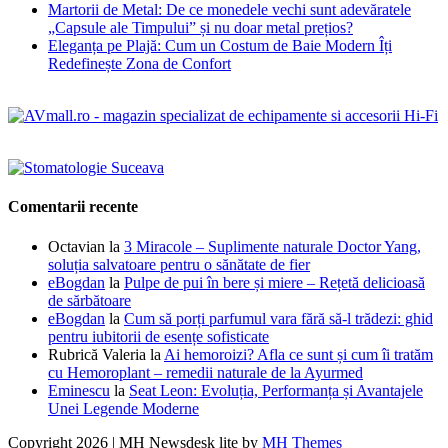
Martorii de Metal: De ce monedele vechi sunt adevăratele
„Capsule ale Timpului” și nu doar metal prețios?
Eleganța pe Plajă: Cum un Costum de Baie Modern Îți
Redefinește Zona de Confort
Comentarii recente
Octavian
la
3 Miracole – Suplimente naturale Doctor Yang,
soluția salvatoare pentru o sănătate de fier
eBogdan
la
Pulpe de pui în bere și miere – Rețetă delicioasă
de sărbătoare
eBogdan
la
Cum să porți parfumul vara fără să-l trădezi: ghid
pentru iubitorii de esențe sofisticate
Rubrică Valeria
la
Ai hemoroizi? Afla ce sunt și cum îi tratăm
cu Hemoroplant – remedii naturale de la Ayurmed
Eminescu
la
Seat Leon: Evoluția, Performanța și Avantajele
Unei Legende Moderne
Copyright 2026 | MH Newsdesk lite by
MH Themes