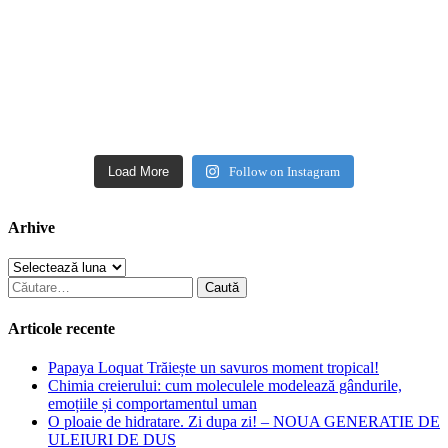
Load More
Follow on Instagram
Arhive
Arhive
Caută
după:
Articole recente
Papaya Loquat Trăiește un savuros moment tropical!
Chimia creierului: cum moleculele modelează gândurile,
emoțiile și comportamentul uman
O ploaie de hidratare. Zi dupa zi! – NOUA GENERATIE DE
ULEIURI DE DUS