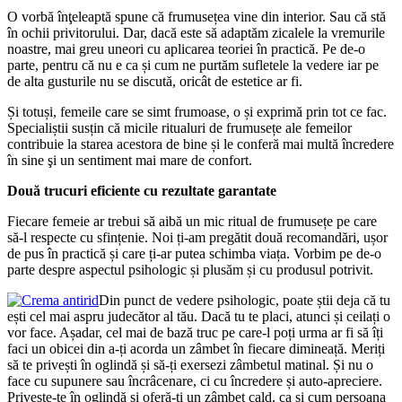
O vorbă înţeleaptă spune că frumusețea vine din interior. Sau că stă
în ochii privitorului. Dar, dacă este să adaptăm zicalele la vremurile
noastre, mai greu uneori cu aplicarea teoriei în practică. Pe de-o
parte, pentru că nu e ca și cum ne purtăm sufletele la vedere iar pe
de alta gusturile nu se discută, oricât de estetice ar fi.
Și totuși, femeile care se simt frumoase, o și exprimă prin tot ce fac.
Specialiștii susțin că micile ritualuri de frumusețe ale femeilor
contribuie la starea acestora de bine și le conferă mai multă încredere
în sine şi un sentiment mai mare de confort.
Două trucuri eficiente cu rezultate garantate
Fiecare femeie ar trebui să aibă un mic ritual de frumusețe pe care
să-l respecte cu sfințenie. Noi ți-am pregătit două recomandări, ușor
de pus în practică și care ți-ar putea schimba viața. Vorbim pe de-o
parte despre aspectul psihologic și plusăm și cu produsul potrivit.
Din punct de vedere psihologic, poate știi deja că tu
ești cel mai aspru judecător al tău. Dacă tu te placi, atunci și ceilați o
vor face. Așadar, cel mai de bază truc pe care-l poți urma ar fi să îți
faci un obicei din a-ți acorda un zâmbet în fiecare dimineață. Meriți
să te privești în oglindă și să-ți exersezi zâmbetul matinal. Și nu o
face cu supunere sau încrâcenare, ci cu încredere și auto-apreciere.
Privește-te în oglindă și oferă-ți un zâmbet cald, ca și cum persoana