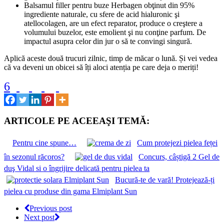
Balsamul filler pentru buze Herbagen obţinut din 95%
ingrediente naturale, cu sfere de acid hialuronic şi
atellocolagen, are un efect reparator, produce o creştere a
volumului buzelor, este emolient şi nu conţine parfum. De
impactul asupra celor din jur o să te convingi singură.
Aplică aceste două trucuri zilnic, timp de măcar o lună. Și vei vedea
că va deveni un obicei să îți aloci atenția pe care deja o meriți!
6
ARTICOLE PE ACEEAŞI TEMĂ:
Pentru cine spune…
Cum protejezi pielea feței
în sezonul răcoros?
Concurs, câștigă 2 Gel de
duş Vidal si o îngrijire delicată pentru pielea ta
Bucură-te de vară! Protejează-ți
pielea cu produse din gama Elmiplant Sun
Previous post
Next post