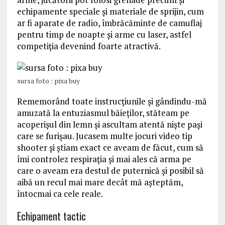
echipamente speciale și materiale de sprijin, cum
ar fi aparate de radio, îmbrăcăminte de camuflaj
pentru timp de noapte şi arme cu laser, astfel
competiţia devenind foarte atractivă.
sursa foto : pixa buy
Rememorând toate instrucțiunile și gândindu-mă
amuzată la entuziasmul băieților, stăteam pe
acoperişul din lemn şi ascultam atentă nişte paşi
care se furişau. Jucasem multe jocuri video tip
shooter şi ştiam exact ce aveam de făcut, cum să
îmi controlez respiraţia şi mai ales că arma pe
care o aveam era destul de puternică şi posibil să
aibă un recul mai mare decât mă aşteptăm,
întocmai ca cele reale.
Echipament tactic