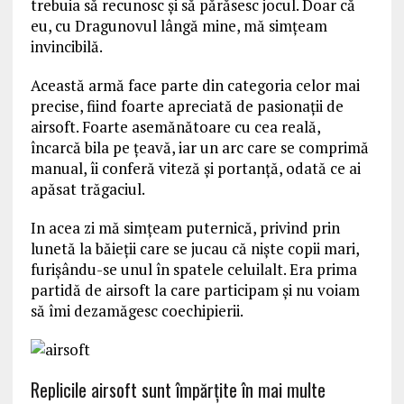
trebuia să recunosc şi să părăsesc jocul. Doar că
eu, cu Dragunovul lângă mine, mă simţeam
invincibilă.
Această armă face parte din categoria celor mai
precise, fiind foarte apreciată de pasionaţii de
airsoft. Foarte asemănătoare cu cea reală,
încarcă bila pe ţeavă, iar un arc care se comprimă
manual, îi conferă viteză şi portanță, odată ce ai
apăsat trăgaciul.
In acea zi mă simţeam puternică, privind prin
lunetă la băieţii care se jucau că nişte copii mari,
furișându-se unul în spatele celuilalt. Era prima
partidă de airsoft la care participam şi nu voiam
să îmi dezamăgesc coechipierii.
Replicile airsoft sunt împărţite în mai multe