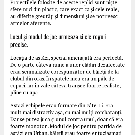
Proiectilele folosite de aceste replici sunt niște
sfere mici din plastic, care exact ca și cele reale,
au diferite greutăți și dimensiuni și se potrivesc
armelor aferente.
Locul şi modul de joc urmeaza si ele reguli
precise.
Locaţia de astăzi, special amenajată era perfectă.
De o parte câteva ruine a unor clădiri dezafectate
erau semnalizate corespunzător de băieţii de la
clubul din oraș. În spatele meu era un pâlc de
copaci, iar în vale câteva tranşee foarte realiste,
pline cu apă.
Astăzi echipele erau formate din câte 15. Era
mult mai distractiv aşa, cu mai mulţi combatanţi.
Dar se putea juca şi unul contra unul, doar că era
foarte monoton. Modul de joc pentru partida de
astăzi era Urban, băieţii erau foarte entuziasmaţi