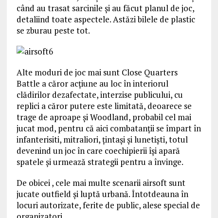
când au trasat sarcinile şi au făcut planul de joc,
detaliind toate aspectele. Astăzi bilele de plastic
se zburau peste tot.
Alte moduri de joc mai sunt Close Quarters
Battle a căror acţiune au loc în interiorul
clădirilor dezafectate, interzise publicului, cu
replici a căror putere este limitată, deoarece se
trage de aproape şi Woodland, probabil cel mai
jucat mod, pentru că aici combatanţii se împart în
infanterisiti, mitraliori, ţintaşi şi lunetişti, totul
devenind un joc în care coechipierii îşi apară
spatele şi urmează strategii pentru a învinge.
De obicei , cele mai multe scenarii airsoft sunt
jucate outfield şi luptă urbană. Întotdeauna în
locuri autorizate, ferite de public, alese special de
organizatori.