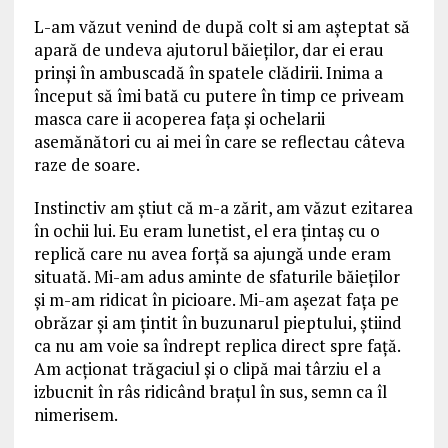
L-am văzut venind de după colt si am așteptat să
apară de undeva ajutorul băieților, dar ei erau
prinși în ambuscadă în spatele clădirii. Inima a
început să îmi bată cu putere în timp ce priveam
masca care ii acoperea faţa și ochelarii
asemănători cu ai mei în care se reflectau câteva
raze de soare.
Instinctiv am știut că m-a zărit, am văzut ezitarea
în ochii lui. Eu eram lunetist, el era țintaș cu o
replică care nu avea forță sa ajungă unde eram
situată. Mi-am adus aminte de sfaturile băieților
și m-am ridicat în picioare. Mi-am așezat faţa pe
obrăzar și am țintit în buzunarul pieptului, știind
ca nu am voie sa îndrept replica direct spre faţă.
Am acționat trăgaciul și o clipă mai târziu el a
izbucnit în râs ridicând braţul în sus, semn ca îl
nimerisem.