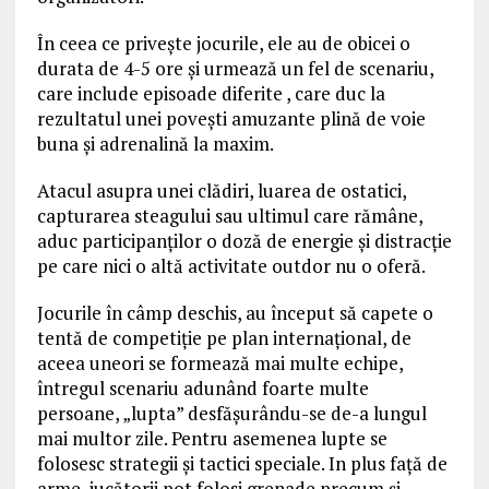
În ceea ce priveşte jocurile, ele au de obicei o
durata de 4-5 ore şi urmează un fel de scenariu,
care include episoade diferite , care duc la
rezultatul unei poveşti amuzante plină de voie
buna şi adrenalină la maxim.
Atacul asupra unei clădiri, luarea de ostatici,
capturarea steagului sau ultimul care rămâne,
aduc participanţilor o doză de energie şi distracţie
pe care nici o altă activitate outdor nu o oferă.
Jocurile în câmp deschis, au început să capete o
tentă de competiţie pe plan internațional, de
aceea uneori se formează mai multe echipe,
întregul scenariu adunând foarte multe
persoane, „lupta” desfășurându-se de-a lungul
mai multor zile. Pentru asemenea lupte se
folosesc strategii și tactici speciale. In plus faţă de
arme, jucătorii pot folosi grenade precum şi