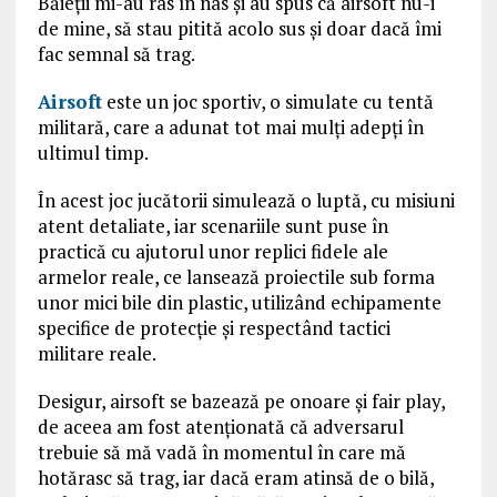
Băieţii mi-au râs în nas şi au spus că airsoft nu-i
de mine, să stau pitită acolo sus şi doar dacă îmi
fac semnal să trag.
Airsoft
este un joc sportiv, o simulate cu tentă
militară, care a adunat tot mai mulţi adepţi în
ultimul timp.
În acest joc jucătorii simulează o luptă, cu misiuni
atent detaliate, iar scenariile sunt puse în
practică cu ajutorul unor replici fidele ale
armelor reale, ce lansează proiectile sub forma
unor mici bile din plastic, utilizând echipamente
specifice de protecţie şi respectând tactici
militare reale.
Desigur, airsoft se bazează pe onoare şi fair play,
de aceea am fost atenţionată că adversarul
trebuie să mă vadă în momentul în care mă
hotărasc să trag, iar dacă eram atinsă de o bilă,