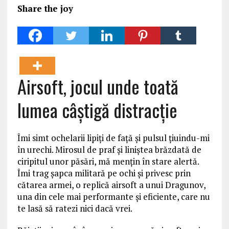
Share the joy
Airsoft, jocul unde toată
lumea câștigă distracție
Îmi simt ochelarii lipiţi de faţă şi pulsul ţiuindu-mi
în urechi. Mirosul de praf şi liniştea brăzdată de
ciripitul unor păsări, mă menţin în stare alertă.
Îmi trag şapca militară pe ochi şi privesc prin
cătarea armei, o replică airsoft a unui Dragunov,
una din cele mai performante şi eficiente, care nu
te lasă să ratezi nici dacă vrei.