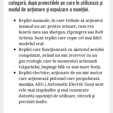
categorii, după proiectilele pe care le utilizează şi
modul de acţionare şi expulzare a muniţiei.
Replici manuale, în care trebuie să acţionezi
manual un arc pentru armare, cum era
lunetă mea sau shotgun. (Springers sau Bolt
Action). Sunt replici care copie cel mai fidel
modelul real.
Replici care funcţionează cu ajutorul aerului
comprimat, având un mic rezervor cu un
gaz ecologic care în momentul actionarii
trăgaciului, împinge bilă cu mai mare forţă.
Replici electrice, acţionate de un mic motor
care acţionează pistonul care propulsează
muniţia. AEG ( Automatic Electric Gun) sunt
cele mai răspândite şi mai cunoscute
datorită uşurinţei de utilizare, vitezeii şi
preciziei înalte.