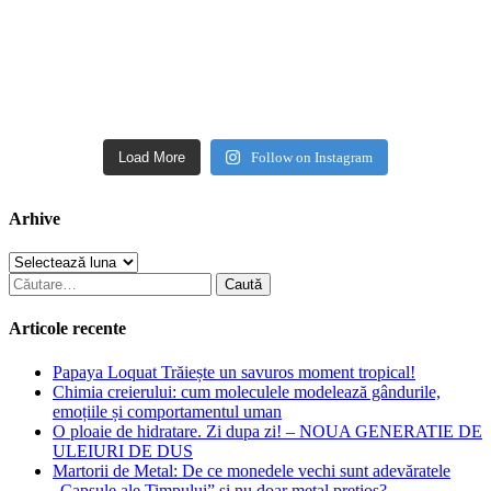
Load More
Follow on Instagram
Arhive
Arhive
Caută
după:
Articole recente
Papaya Loquat Trăiește un savuros moment tropical!
Chimia creierului: cum moleculele modelează gândurile,
emoțiile și comportamentul uman
O ploaie de hidratare. Zi dupa zi! – NOUA GENERATIE DE
ULEIURI DE DUS
Martorii de Metal: De ce monedele vechi sunt adevăratele
„Capsule ale Timpului” și nu doar metal prețios?