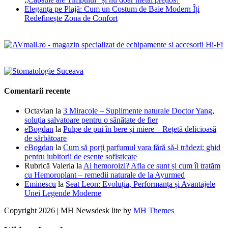
Eleganța pe Plajă: Cum un Costum de Baie Modern Îți
Redefinește Zona de Confort
Comentarii recente
Octavian
la
3 Miracole – Suplimente naturale Doctor Yang,
soluția salvatoare pentru o sănătate de fier
eBogdan
la
Pulpe de pui în bere și miere – Rețetă delicioasă
de sărbătoare
eBogdan
la
Cum să porți parfumul vara fără să-l trădezi: ghid
pentru iubitorii de esențe sofisticate
Rubrică Valeria
la
Ai hemoroizi? Afla ce sunt și cum îi tratăm
cu Hemoroplant – remedii naturale de la Ayurmed
Eminescu
la
Seat Leon: Evoluția, Performanța și Avantajele
Unei Legende Moderne
Copyright 2026 | MH Newsdesk lite by
MH Themes