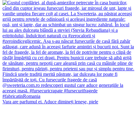
Vara are parfumul ei. Aduce dimineți leneșe, piele