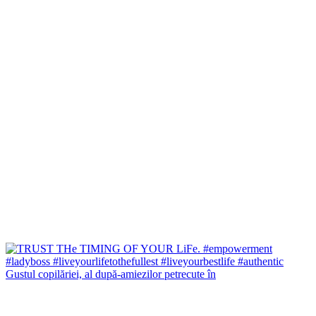
Gustul copilăriei, al după-amiezilor petrecute în