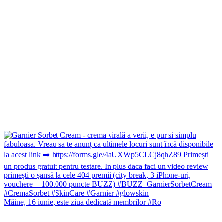
Mâine, 16 iunie, este ziua dedicată membrilor #Ro