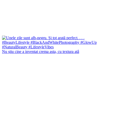
Nu ştiu cine a inventat crema asta, cu textura atâ