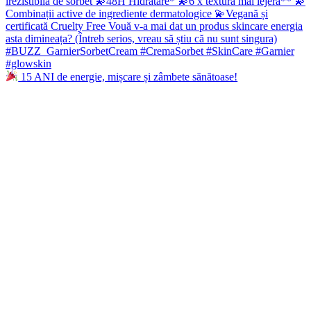
15 ANI de energie, mișcare și zâmbete sănătoase!