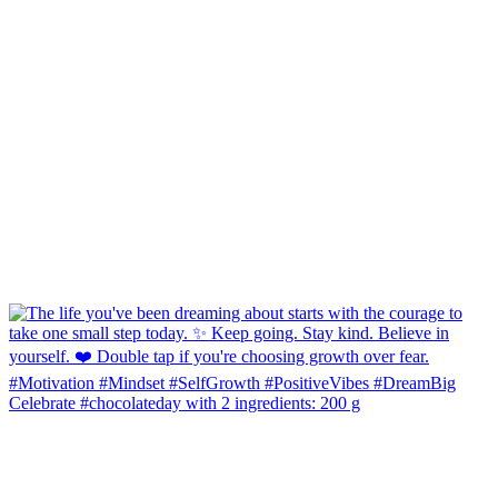
Celebrate #chocolateday with 2 ingredients: 200 g