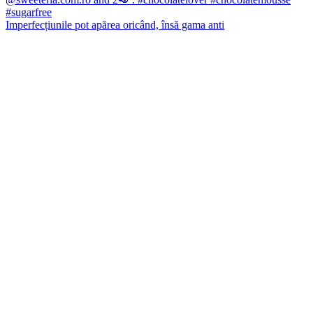
Imperfecțiunile pot apărea oricând, însă gama anti