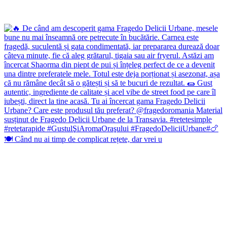
🍽️ Când nu ai timp de complicat rețete, dar vrei u