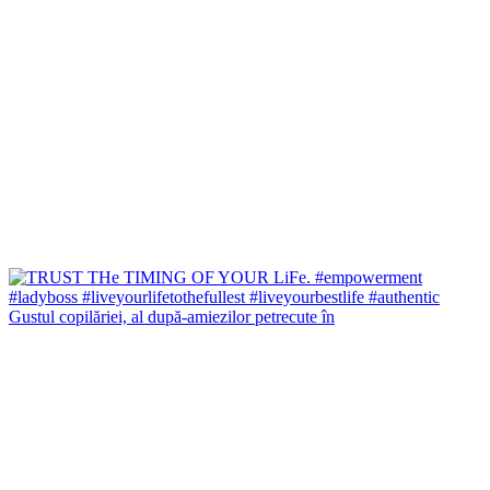
Gustul copilăriei, al după-amiezilor petrecute în