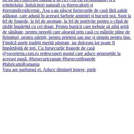
Vara are parfumul ei. Aduce dimineți leneșe, piele