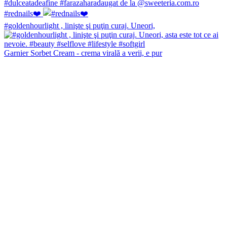
#rednails❤️
#goldenhourlight , linişte şi puţin curaj. Uneori,
Garnier Sorbet Cream - crema virală a verii, e pur