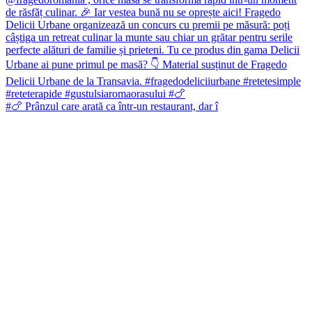
#🍗 Prânzul care arată ca într-un restaurant, dar î