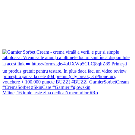
Mâine, 16 iunie, este ziua dedicată membrilor #Ro