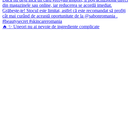
🔥 ✨ Uneori nu ai nevoie de ingrediente complicate