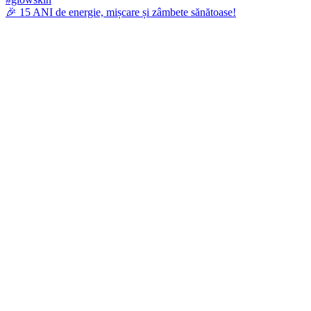
🎉 15 ANI de energie, mișcare și zâmbete sănătoase!