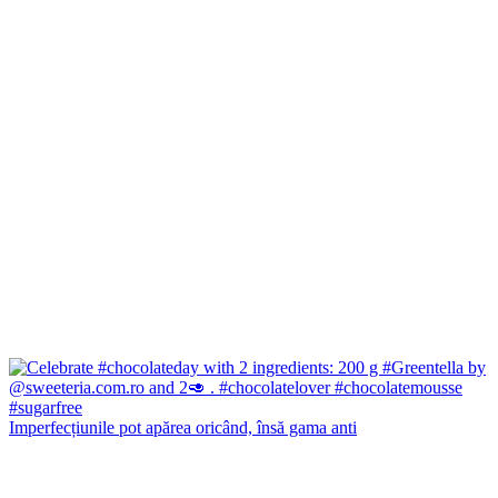
Imperfecțiunile pot apărea oricând, însă gama anti