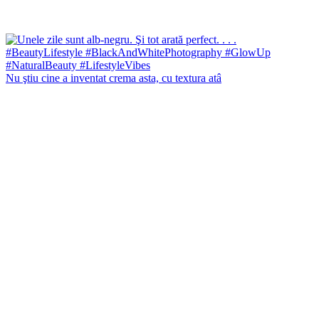
Nu ştiu cine a inventat crema asta, cu textura atâ