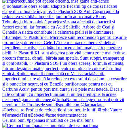
Cei mai buni #papanasi innobilati de cea mai buna