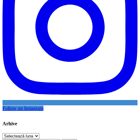
Follow on Instagram
Arhive
Arhive