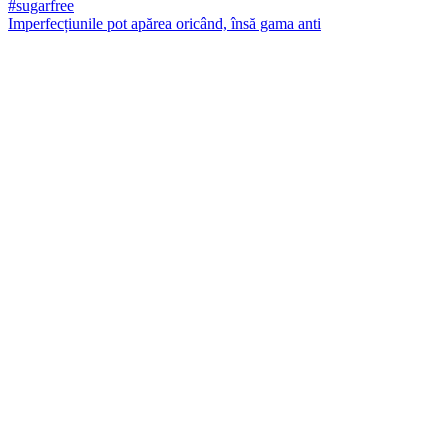
Imperfecțiunile pot apărea oricând, însă gama anti