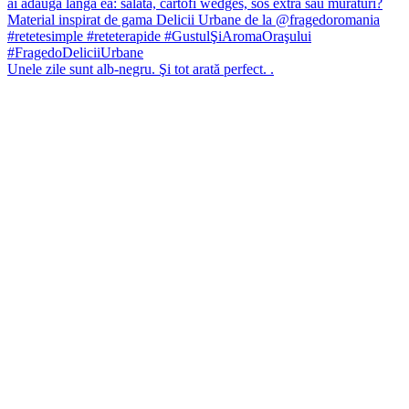
Unele zile sunt alb-negru. Şi tot arată perfect. .