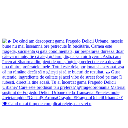
🍽️ Când nu ai timp de complicat rețete, dar vrei u