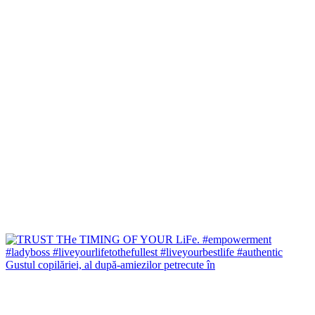
Gustul copilăriei, al după-amiezilor petrecute în