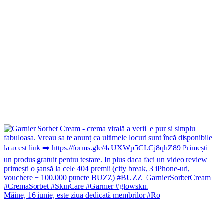
Mâine, 16 iunie, este ziua dedicată membrilor #Ro