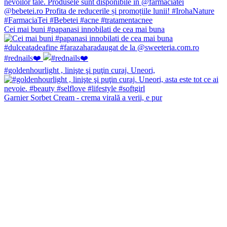
Cei mai buni #papanasi innobilati de cea mai buna
#rednails❤️
#goldenhourlight , linişte şi puţin curaj. Uneori,
Garnier Sorbet Cream - crema virală a verii, e pur