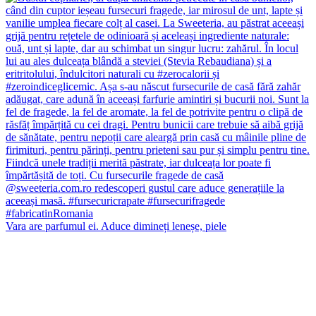
Vara are parfumul ei. Aduce dimineți leneșe, piele