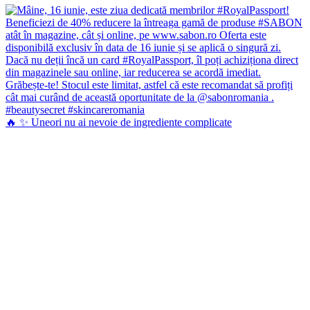
🔥 ✨ Uneori nu ai nevoie de ingrediente complicate