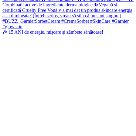
🎉 15 ANI de energie, mișcare și zâmbete sănătoase!