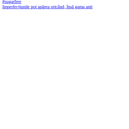
Imperfecțiunile pot apărea oricând, însă gama anti