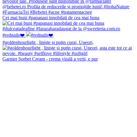
Cei mai buni #papanasi innobilati de cea mai buna
#rednails❤️
#goldenhourlight , linişte şi puţin curaj. Uneori,
Garnier Sorbet Cream - crema virală a verii, e pur