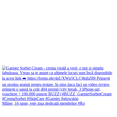
Mâine, 16 iunie, este ziua dedicată membrilor #Ro