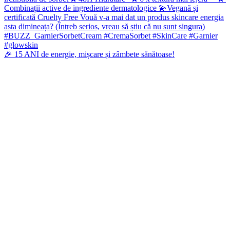
🎉 15 ANI de energie, mișcare și zâmbete sănătoase!