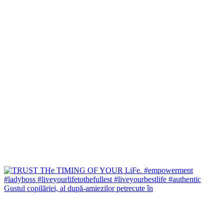
Gustul copilăriei, al după-amiezilor petrecute în