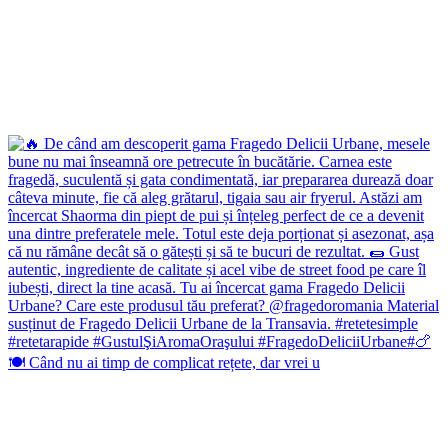
🍽️ Când nu ai timp de complicat rețete, dar vrei u