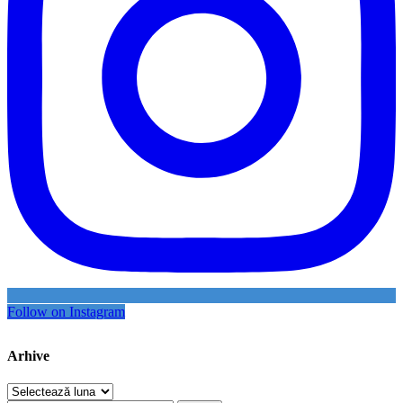
Follow on Instagram
Arhive
Arhive