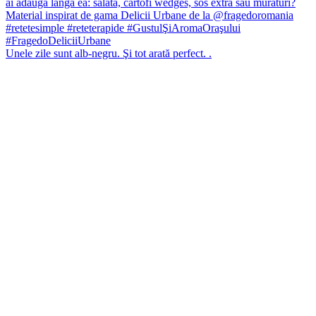
Unele zile sunt alb-negru. Şi tot arată perfect. .