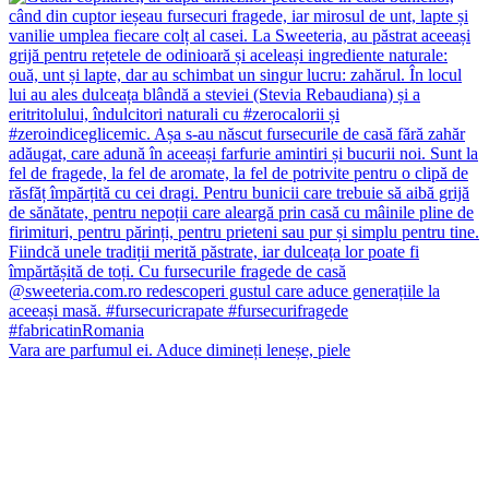
Vara are parfumul ei. Aduce dimineți leneșe, piele