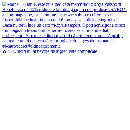
🔥 ✨ Uneori nu ai nevoie de ingrediente complicate