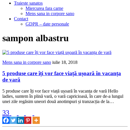
Traieste sanatos
Miercurea fara carne
Mens sana in corpore sano
Contact
GDPR – date personale
sampon albastru
Mens sana in corpore sano
iulie 18, 2018
5 produse care îți vor face viață ușoară în vacanța
de vară
5 produse care îți vor face viață ușoară în vacanța de vară Hello
ladies, suntem în plină vară, o vară capricioasă, în care de-a lungul
unei zile regăsim uneori două anotimpuri și tranzacția de la…
33