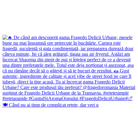
🍽️ Când nu ai timp de complicat rețete, dar vrei u