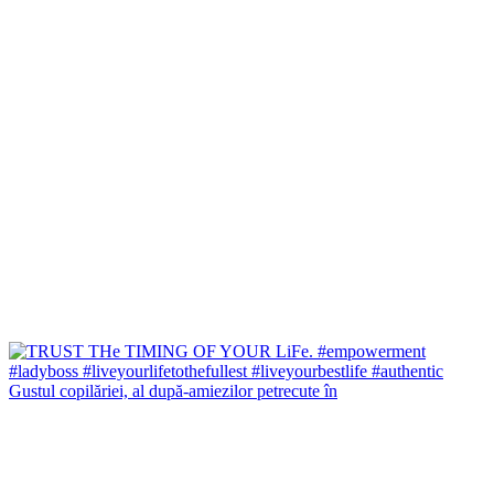
Gustul copilăriei, al după-amiezilor petrecute în