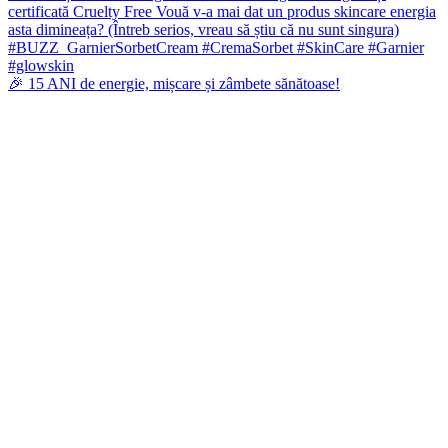
🎉 15 ANI de energie, mișcare și zâmbete sănătoase!