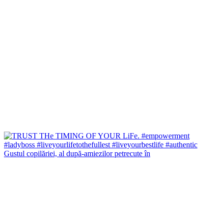
Gustul copilăriei, al după-amiezilor petrecute în