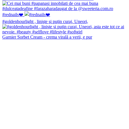
#rednails❤️
#goldenhourlight , linişte şi puţin curaj. Uneori,
Garnier Sorbet Cream - crema virală a verii, e pur