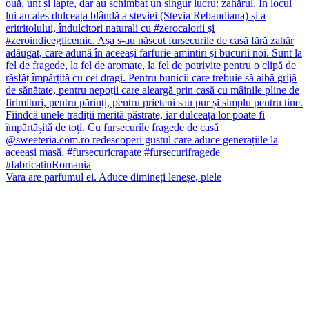
Vara are parfumul ei. Aduce dimineți leneșe, piele