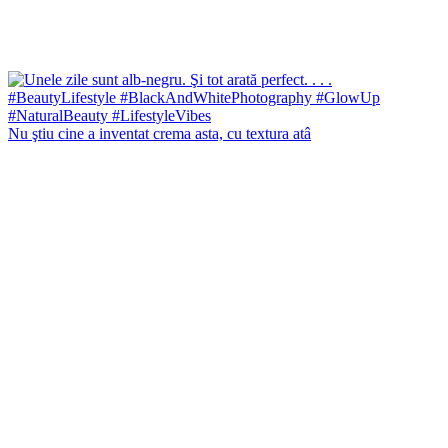
Nu ştiu cine a inventat crema asta, cu textura atâ