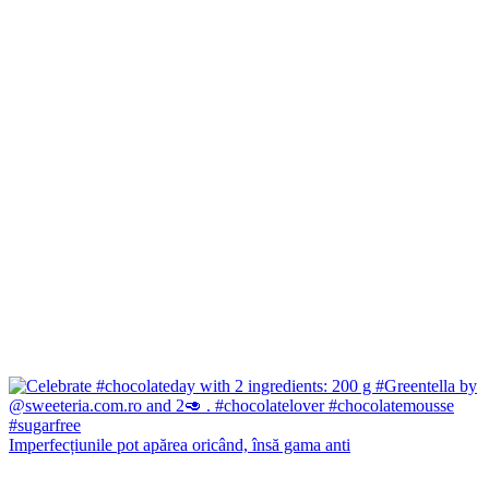
Imperfecțiunile pot apărea oricând, însă gama anti