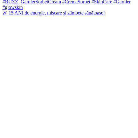
🎉 15 ANI de energie, mișcare și zâmbete sănătoase!