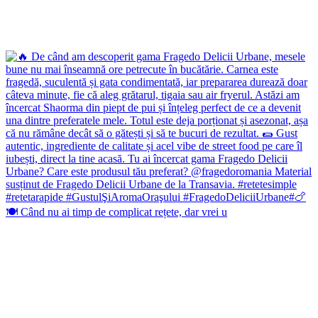
🍽️ Când nu ai timp de complicat rețete, dar vrei u