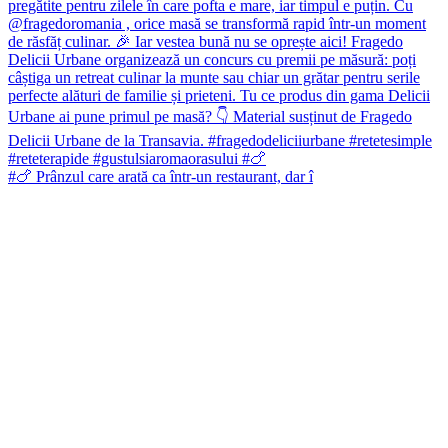
#🍗 Prânzul care arată ca într-un restaurant, dar î