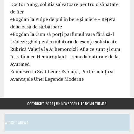
Doctor Yang, soluția salvatoare pentru o sănătate
de fier
eBogdan
la
Pulpe de pui în bere și miere – Rețetă
delicioasă de sărbătoare
eBogdan
la
Cum să porți parfumul vara fără să-l
trădezi: ghid pentru iubitorii de esențe sofisticate
Rubrică Valeria
la
Ai hemoroizi? Afla ce sunt și cum
îi tratăm cu Hemoroplant – remedii naturale de la
Ayurmed
Eminescu
la
Seat Leon: Evoluția, Performanța și
Avantajele Unei Legende Moderne
COPYRIGHT 2026 | MH NEWSDESK LITE BY
MH THEMES
WIDGET AREA 1