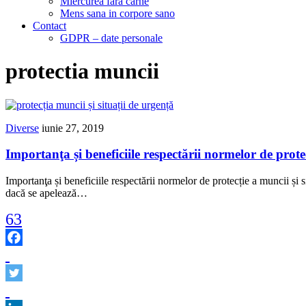
Miercurea fara carne
Mens sana in corpore sano
Contact
GDPR – date personale
protectia muncii
Diverse
iunie 27, 2019
Importanţa și beneficiile respectării normelor de protec
Importanţa și beneficiile respectării normelor de protecție a muncii și 
dacă se apelează…
63