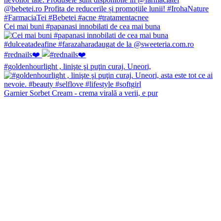
Cei mai buni #papanasi innobilati de cea mai buna
#rednails❤️
#goldenhourlight , linişte şi puţin curaj. Uneori,
Garnier Sorbet Cream - crema virală a verii, e pur