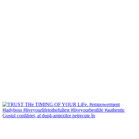
Gustul copilăriei, al după-amiezilor petrecute în