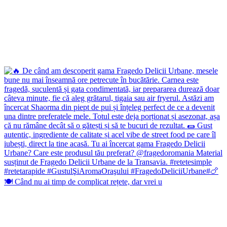
🍽️ Când nu ai timp de complicat rețete, dar vrei u