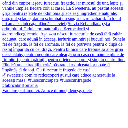
Vara are parfumul ei. Aduce dimineți leneșe, piele