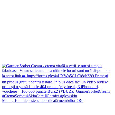
Mâine, 16 iunie, este ziua dedicată membrilor #Ro