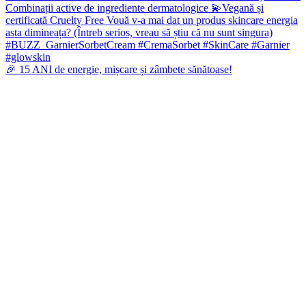
🎉 15 ANI de energie, mișcare și zâmbete sănătoase!