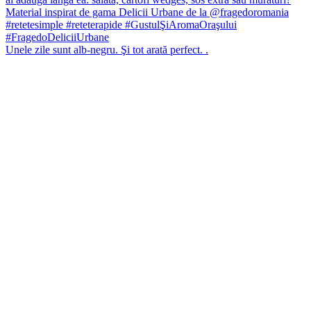
Unele zile sunt alb-negru. Şi tot arată perfect. .