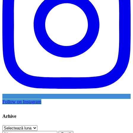
Follow on Instagram
Arhive
Arhive