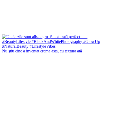
Nu ştiu cine a inventat crema asta, cu textura atâ