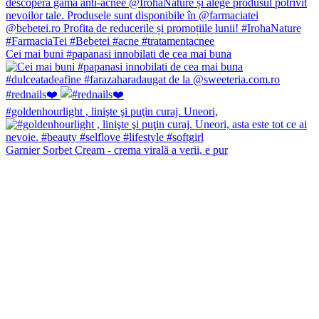
Cei mai buni #papanasi innobilati de cea mai buna
#rednails❤️
#goldenhourlight , linişte şi puţin curaj. Uneori,
Garnier Sorbet Cream - crema virală a verii, e pur