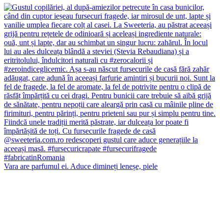
Vara are parfumul ei. Aduce dimineți leneșe, piele