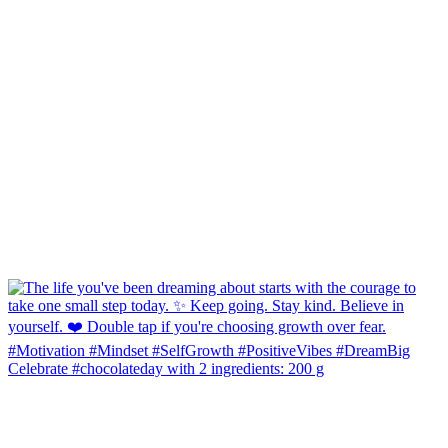
Celebrate #chocolateday with 2 ingredients: 200 g