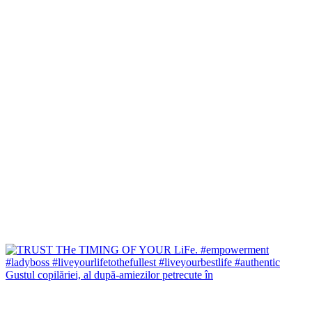
Gustul copilăriei, al după-amiezilor petrecute în