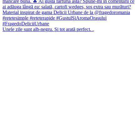
Unele zile sunt alb-negru. Şi tot arată perfect. .