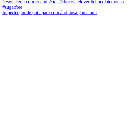
Imperfecțiunile pot apărea oricând, însă gama anti