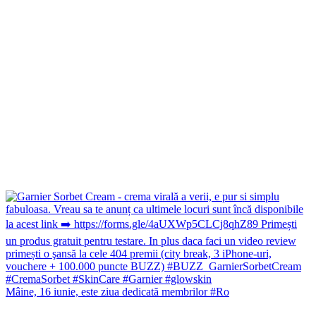
Mâine, 16 iunie, este ziua dedicată membrilor #Ro