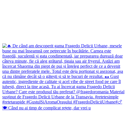
🍽️ Când nu ai timp de complicat rețete, dar vrei u