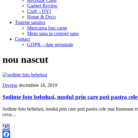
Recenzie Carte
Gadget Review
Craft – DYI
Home & Deco
Traieste sanatos
Miercurea fara carne
Mens sana in corpore sano
Contact
GDPR – date personale
nou nascut
Diverse
decembrie 16, 2019
Sedinte foto bebelusi, modul prin care poti pastra ce
Sedinte foto bebelusi, modul prin care poti pastra cele mai frumoase m
ceva…
98