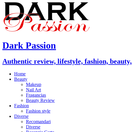
Dark Passion
Authentic review, lifestyle, fashion, beauty
Home
Beauty
Makeup
Nail Art
Fragancias
Beauty Review
Fashion
Fashion style
Diverse
Recomandari
Diverse