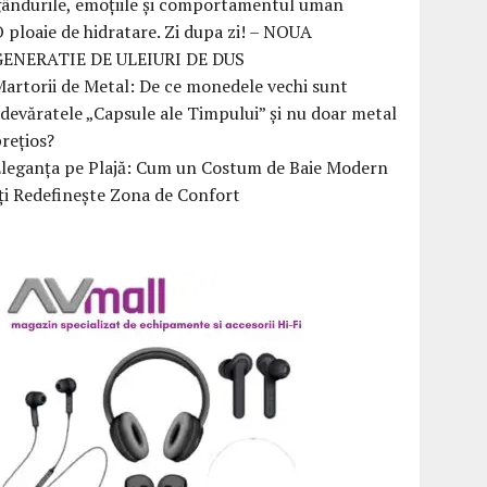
ândurile, emoțiile și comportamentul uman
 ploaie de hidratare. Zi dupa zi! – NOUA
GENERATIE DE ULEIURI DE DUS
artorii de Metal: De ce monedele vechi sunt
devăratele „Capsule ale Timpului” și nu doar metal
rețios?
Eleganța pe Plajă: Cum un Costum de Baie Modern
ți Redefinește Zona de Confort