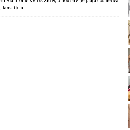
Acid Hialuronic KEIDA SKIN, o noutate pe piața cosmetică
 lansată la…