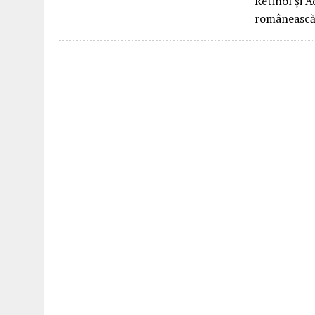
Retinol și 
românească,