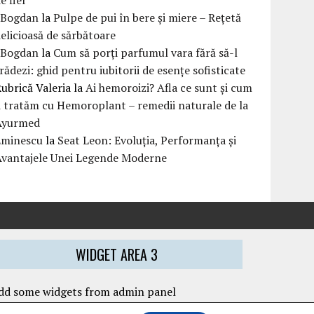
eBogdan
la
Pulpe de pui în bere și miere – Rețetă
elicioasă de sărbătoare
eBogdan
la
Cum să porți parfumul vara fără să-l
rădezi: ghid pentru iubitorii de esențe sofisticate
ubrică Valeria
la
Ai hemoroizi? Afla ce sunt și cum
i tratăm cu Hemoroplant – remedii naturale de la
Ayurmed
Eminescu
la
Seat Leon: Evoluția, Performanța și
Avantajele Unei Legende Moderne
WIDGET AREA 3
dd some widgets from admin panel