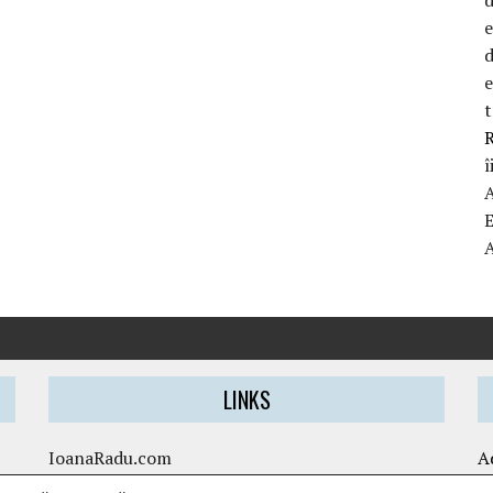
d
t
R
î
LINKS
IoanaRadu.com
A
caietul-cristinei.ro