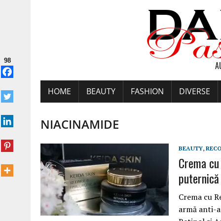
98
A
HOME
BEAUTY
FASHION
DIVERSE
NIACINAMIDE
BEAUTY
,
REC
Crema cu 
puternică
Crema cu Re
armă anti-a