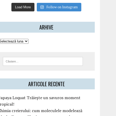
Follow on Instagram
Load More
ARHIVE
ARTICOLE RECENTE
Papaya Loquat Trăiește un savuros moment
ropical!
himia creierului: cum moleculele modelează